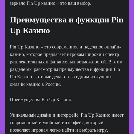
зеркало Pin Up казино – это ваш выбор.
Преимущества и функции Pin
Up Казино
Pin Up Казино – это современное и надежное онлайн-
казино, которое предлагает игрокам широкий спектр
развлекательных и финансовых возможностей. В этом
разделе мы рассмотрим преимущества и функции Pin
Up Казино, которые делают его одним из лучших
онлайн-казино в России.
Преимущества Pin Up Казино:
Уникальный дизайн и интерфейс. Pin Up Казино имеет
современный и удобный интерфейс, который
позволяет игрокам легко найти и выбрать игру,