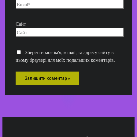
Сайт
Зберегти моє ім'я, e-mail, та адресу сайту в
цьому браузері для моїх подальших коментарів.