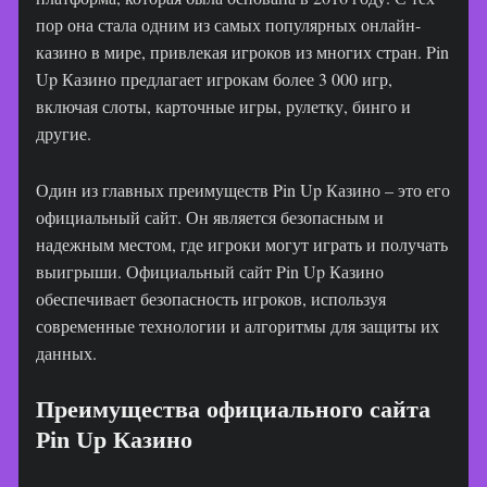
пор она стала одним из самых популярных онлайн-
казино в мире, привлекая игроков из многих стран. Pin
Up Казино предлагает игрокам более 3 000 игр,
включая слоты, карточные игры, рулетку, бинго и
другие.
Один из главных преимуществ Pin Up Казино – это его
официальный сайт. Он является безопасным и
надежным местом, где игроки могут играть и получать
выигрыши. Официальный сайт Pin Up Казино
обеспечивает безопасность игроков, используя
современные технологии и алгоритмы для защиты их
данных.
Преимущества официального сайта
Pin Up Казино