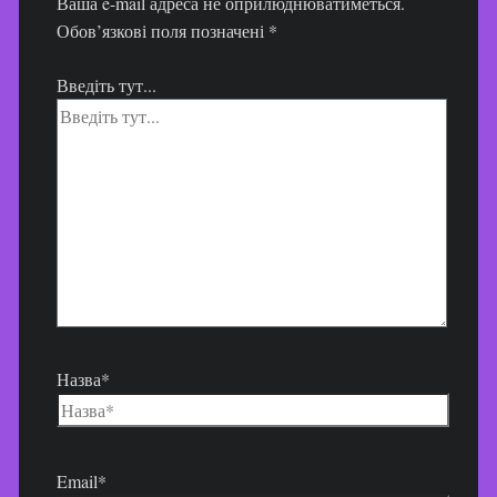
Ваша e-mail адреса не оприлюднюватиметься.
Обов’язкові поля позначені
*
Введіть тут...
Назва*
Email*