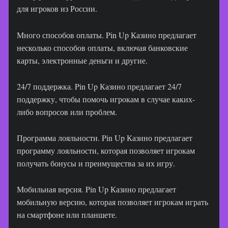
для игроков из России.
Много способов оплаты. Pin Up Казино предлагает
несколько способов оплаты, включая банковские
карты, электронные деньги и другие.
24/7 поддержка. Pin Up Казино предлагает 24/7
поддержку, чтобы помочь игрокам в случае каких-
либо вопросов или проблем.
Программа лояльности. Pin Up Казино предлагает
программу лояльности, которая позволяет игрокам
получать бонусы и преимущества за их игру.
Мобильная версия. Pin Up Казино предлагает
мобильную версию, которая позволяет игрокам играть
на смартфоне или планшете.