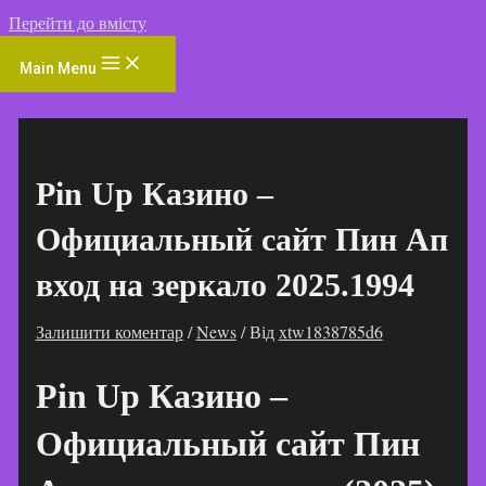
Перейти до вмісту
Main Menu
Pin Up Казино –
Официальный сайт Пин Ап
вход на зеркало 2025.1994
Залишити коментар
/
News
/ Від
xtw1838785d6
Pin Up Казино –
Официальный сайт Пин