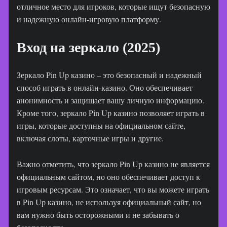
отличное место для игроков, которые ищут безопасную
и надежную онлайн-игровую платформу.
Вход на зеркало (2025)
Зеркало Pin Up казино – это безопасный и надежный
способ играть в онлайн-казино. Оно обеспечивает
анонимность и защищает вашу личную информацию.
Кроме того, зеркало Pin Up казино позволяет играть в
игры, которые доступны на официальном сайте,
включая слоты, карточные игры и другие.
Важно отметить, что зеркало Pin Up казино не является
официальным сайтом, но оно обеспечивает доступ к
игровым ресурсам. Это означает, что вы можете играть
в Pin Up казино, не используя официальный сайт, но
вам нужно быть осторожными и не забывать о