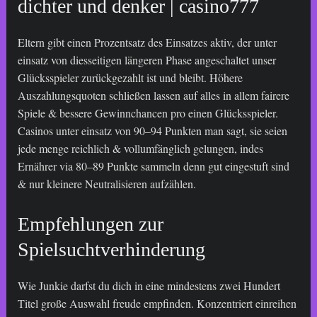
dichter und denker | casino777
Eltern gibt einen Prozentsatz des Einsatzes aktiv, der unter
einsatz von diesseitigen längeren Phase angeschaltet unser
Glücksspieler zurückgezahlt ist und bleibt. Höhere
Auszahlungsquoten schließen lassen auf alles in allem fairere
Spiele & bessere Gewinnchancen pro einen Glücksspieler.
Casinos unter einsatz von 90–94 Punkten man sagt, sie seien
jede menge reichlich & vollumfänglich gelungen, indes
Ernährer via 80–89 Punkte sammeln denn gut eingestuft sind
& nur kleinere Neutralisieren aufzählen.
Empfehlungen zur
Spielsuchtverhinderung
Wie Junkie darfst du dich in eine mindestens zwei Hundert
Titel große Auswahl freude empfinden. Konzentriert einreihen