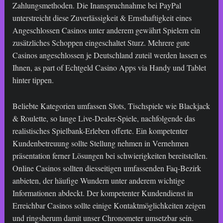
Zahlungsmethoden. Die Inanspruchnahme bei PayPal
unterstreicht diese Zuverlässigkeit & Ernsthaftigkeit eines
Angeschlossen Casinos unter anderem gewährt Spielern ein
zusätzliches Schoppen eingeschaltet Sturz. Mehrere gute
Casinos angeschlossen je Deutschland zuteil werden lassen es
Ihnen, as part of Echtgeld Casino Apps via Handy und Tablet
hinter tippen.
Beliebte Kategorien umfassen Slots, Tischspiele wie Blackjack
& Roulette, so lange Live-Dealer-Spiele, nachfolgende das
realistisches Spielbank-Erleben offerte. Ein kompetenter
Kundenbetreuung sollte Stellung nehmen in Vernehmen
präsentation ferner Lösungen bei schwierigkeiten bereitstellen.
Online Casinos sollten diesseitigen umfassenden Faq-Bezirk
anbieten, der häufige Wundern unter anderem wichtige
Informationen abdeckt. Der kompetenter Kundendienst in
Erreichbar Casinos sollte einige Kontaktmöglichkeiten zeigen
und ringsherum damit unser Chronometer umsetzbar sein.