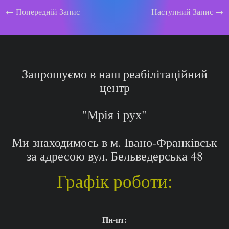
Навігація
←
Попередній Запис
Наступний Запис
→
по
запису
Запрошуємо в наш реабілітаційний
центр
"Мрія і рух"
Ми знаходимось в м. Івано-Франківськ
за адресою вул. Бельведерська 48
Графік роботи:
Пн-пт: