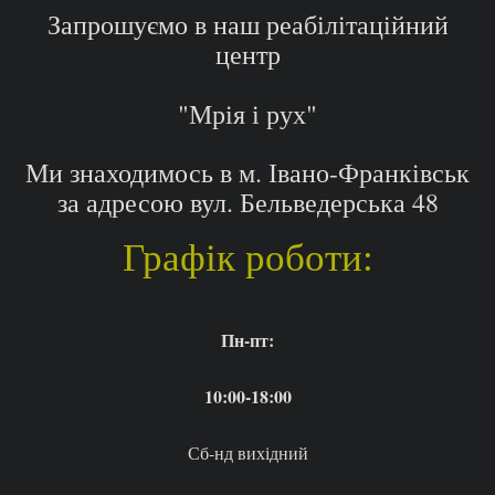
Запрошуємо в наш реабілітаційний
центр
"Мрія і рух"
Ми знаходимось в м. Івано-Франківськ
за адресою вул. Бельведерська 48
Графік роботи:
Пн-пт:
10:00-18:00
Сб-нд вихідний