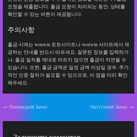
요청을 제출합니다. 출금 요청이 처리되는 동안, 상태를
확인할 수 있는 버튼이 제공됩니다.
주의사항
출금 시에는 wonwin 토토사이트나 wonwin 사이트에서 제
공하는 안내를 반드시 따르세요. 잘못된 정보를 입력하거
나, 출금 절차를 제대로 따르지 않으면 출금이 지연될 수
있습니다. 또한, 출금 금액은 일정 금액 이상일 경우, 추가
적인 인증 절차가 필요할 수 있으므로, 이 점을 미리 확인
해두세요.
Навігація
←
Попередній Запис
Наступний Запис
→
по
запису