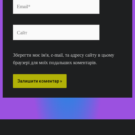
Email*
Сайт
Зберегти моє ім'я, e-mail, та адресу сайту в цьому
браузері для моїх подальших коментарів.