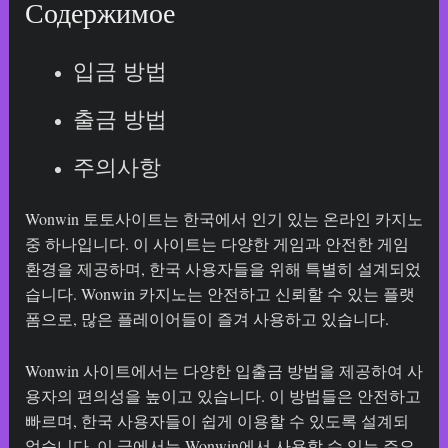
Содержимое
입금 방법
출금 방법
주의사항
Wonwin 토토사이트는 한국에서 인기 있는 온라인 카지노
중 하나입니다. 이 사이트는 다양한 게임과 안전한 게임
환경을 제공하며, 한국 사용자들을 위해 특별히 설계되었
습니다. Wonwin 카지노는 안전하고 신뢰할 수 있는 플랫
폼으로, 많은 플레이어들이 즐겨 사용하고 있습니다.
Wonwin 사이트에서는 다양한 입출금 방법을 제공하여 사
용자의 편의성을 높이고 있습니다. 이 방법들은 안전하고
빠르며, 한국 사용자들이 쉽게 이용할 수 있도록 설계되
었습니다. 이 글에서는 Wonwin에서 사용할 수 있는 주요