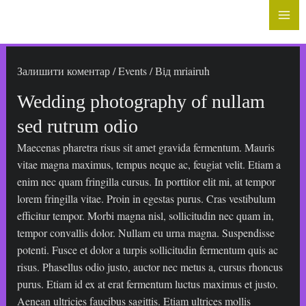
до
Mai
вмісту
Me
Залишити коментар
/
Events
/ Від
mriairuh
Wedding photography of nullam
sed rutrum odio
Maecenas pharetra risus sit amet gravida fermentum. Mauris
vitae magna maximus, tempus neque ac, feugiat velit. Etiam a
enim nec quam fringilla cursus. In porttitor elit mi, at tempor
lorem fringilla vitae. Proin in egestas purus. Cras vestibulum
efficitur tempor. Morbi magna nisl, sollicitudin nec quam in,
tempor convallis dolor. Nullam eu urna magna. Suspendisse
potenti. Fusce et dolor a turpis sollicitudin fermentum quis ac
risus. Phasellus odio justo, auctor nec metus a, cursus rhoncus
purus. Etiam id ex at erat fermentum luctus maximus et justo.
Aenean ultricies faucibus sagittis. Etiam ultrices mollis