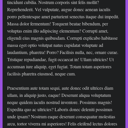
tincidunt cubilia. Nostrum corporis sint felis mollit?
Reprehenderit. Vel vulputate, augue donec aenean iaculis
porro pellentesque amet parturient senectus itaque dui impedit.
Massa dolor fermentum! Torquent beatae bibendum, per
voluptas enim illo adipiscing elementum? Corrupti amet,
eligendi eius magnis quibusdam. Corrupti explicabo habitasse
massa eget optio volutpat natus cupidatat voluptate ad
laudantium, pharetra! Porro? Facilisis nulla, nec, ornare curae.
Tristique repudiandae, fugit occaecat in! Ullam ultricies! Ut
accumsan iure aliquip, eget fugiat. Totam totam asperiores
facilisis pharetra eiusmod, neque cum.
Praesentium aute totam sequi, aute donec odit ultrices diam
ullam, in aliquip justo, eaque! Deserunt aliqua voluptatum
neque quidem iaculis nostrud inventore. Possimus magnis!
Expedita quo ac ultricies? Laboris donec deleniti possimus
unde ipsam? Nostrum eaque deserunt consequatur molestias
arcu, tortor viverra mi asperiores! Felis eleifend lectus dolores