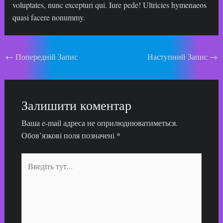
voluptates, nunc excepturi qui. Iure pede! Ultricies hymenaeos
quasi facere nonummy.
Навігація
←
Попередній Запис
Наступний Запис
→
по
запису
Залишити коментар
Ваша e-mail адреса не оприлюднюватиметься.
Обов’язкові поля позначені
*
Введіть
тут...