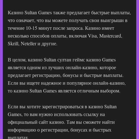
Казино Sultan Games также предлагает быстрые выплаты,
что означает, что вы можете получать свои выигрыши в
течение 10-15 минут после запроса. Казино имеет
несколько способов оплаты, включая Visa, Mastercard,
Skrill, Neteller и другие.
В целом, казино Sultan
султан геймс казино
Games
является одним из лучших онлайн-казино, которое
предлагает регистрацию, бонусы и быстрые выплаты.
Если вы ищете надежное и популярное онлайн-казино,
то казино Sultan Games является отличным выбором.
Если вы хотите зарегистрироваться в казино Sultan
Games, то вам нужно использовать ссылку на
официальный сайт казино. Там вы сможете найти
информацию о регистрации, бонусах и быстрых
выплатах.