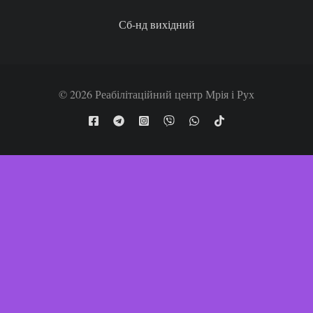
Сб-нд вихідний
© 2026 Реабілітаційний центр Мрія і Рух