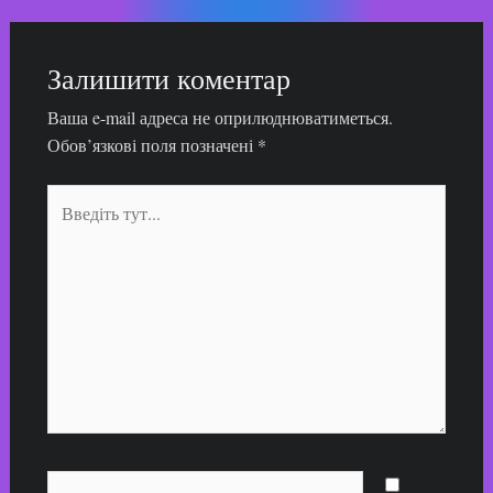
запису
Залишити коментар
Ваша e-mail адреса не оприлюднюватиметься.
Обов’язкові поля позначені
*
Введіть
тут...
Назва*