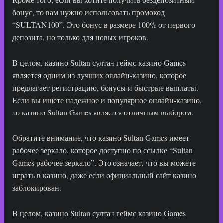
бонус, то вам нужно использовать промокод
“SULTAN100”. Это бонус в размере 100% от первого
депозита, но только для новых игроков.
В целом, казино Sultan
султан геймс казино
Games
является одним из лучших онлайн-казино, которое
предлагает регистрацию, бонусы и быстрые выплаты.
Если вы ищете надежное и популярное онлайн-казино,
то казино Sultan Games является отличным выбором.
Обратите внимание, что казино Sultan Games имеет
рабочее зеркало, которое доступно по ссылке “Sultan
Games рабочее зеркало”. Это означает, что вы можете
играть в казино, даже если официальный сайт казино
заблокирован.
В целом, казино Sultan
султан геймс казино
Games