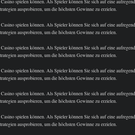
en Casino spielen können. Als Spieler können Sie sich auf eine aufrege
Strategien ausprobieren, um die höchsten Gewinne zu erzielen.
en Casino spielen können. Als Spieler können Sie sich auf eine aufrege
Strategien ausprobieren, um die höchsten Gewinne zu erzielen.
en Casino spielen können. Als Spieler können Sie sich auf eine aufrege
Strategien ausprobieren, um die höchsten Gewinne zu erzielen.
en Casino spielen können. Als Spieler können Sie sich auf eine aufrege
Strategien ausprobieren, um die höchsten Gewinne zu erzielen.
en Casino spielen können. Als Spieler können Sie sich auf eine aufrege
Strategien ausprobieren, um die höchsten Gewinne zu erzielen.
en Casino spielen können. Als Spieler können Sie sich auf eine aufrege
Strategien ausprobieren, um die höchsten Gewinne zu erzielen.