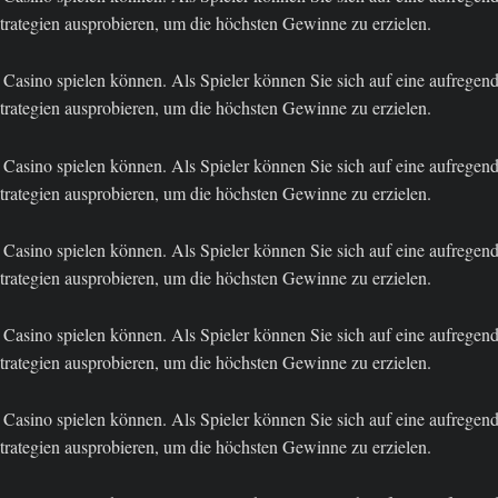
Strategien ausprobieren, um die höchsten Gewinne zu erzielen.
en Casino spielen können. Als Spieler können Sie sich auf eine aufrege
Strategien ausprobieren, um die höchsten Gewinne zu erzielen.
en Casino spielen können. Als Spieler können Sie sich auf eine aufrege
Strategien ausprobieren, um die höchsten Gewinne zu erzielen.
en Casino spielen können. Als Spieler können Sie sich auf eine aufrege
Strategien ausprobieren, um die höchsten Gewinne zu erzielen.
en Casino spielen können. Als Spieler können Sie sich auf eine aufrege
Strategien ausprobieren, um die höchsten Gewinne zu erzielen.
en Casino spielen können. Als Spieler können Sie sich auf eine aufrege
Strategien ausprobieren, um die höchsten Gewinne zu erzielen.