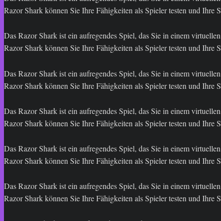
Razor Shark können Sie Ihre Fähigkeiten als Spieler testen und Ihre 
Das Razor Shark ist ein aufregendes Spiel, das Sie in einem virtuell
Razor Shark können Sie Ihre Fähigkeiten als Spieler testen und Ihre 
Das Razor Shark ist ein aufregendes Spiel, das Sie in einem virtuell
Razor Shark können Sie Ihre Fähigkeiten als Spieler testen und Ihre 
Das Razor Shark ist ein aufregendes Spiel, das Sie in einem virtuell
Razor Shark können Sie Ihre Fähigkeiten als Spieler testen und Ihre 
Das Razor Shark ist ein aufregendes Spiel, das Sie in einem virtuell
Razor Shark können Sie Ihre Fähigkeiten als Spieler testen und Ihre 
Das Razor Shark ist ein aufregendes Spiel, das Sie in einem virtuell
Razor Shark können Sie Ihre Fähigkeiten als Spieler testen und Ihre 