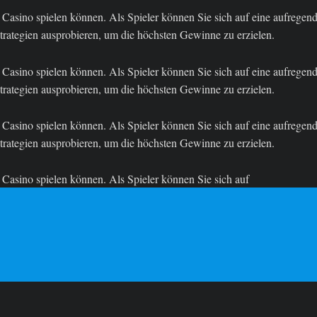
en Casino spielen können. Als Spieler können Sie sich auf eine aufrege
Strategien ausprobieren, um die höchsten Gewinne zu erzielen.
en Casino spielen können. Als Spieler können Sie sich auf eine aufrege
Strategien ausprobieren, um die höchsten Gewinne zu erzielen.
en Casino spielen können. Als Spieler können Sie sich auf eine aufrege
Strategien ausprobieren, um die höchsten Gewinne zu erzielen.
n Casino spielen können. Als Spieler können Sie sich auf