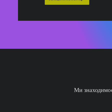
Ми знаходимос