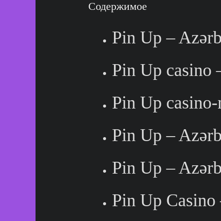
Содержимое
Pin Up – Azərb
Pin Up casino 
Pin Up casino-n
Pin Up – Azərb
Pin Up – Azərb
Pin Up Casino 