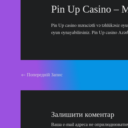
Pin Up Casino – M
Pin Up casino məraciətli və təhlükəsiz oyu
oyun oynayabilirsiniz. Pin Up casino Azərb
Навігація
←
Попередній Запис
по
запису
Залишити коментар
Ваша e-mail адреса не оприлюднюватим