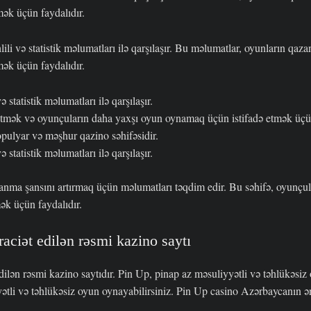
ək üçün faydalıdır.
ili və statistik məlumatları ilə qarşılaşır. Bu məlumatlar, oyunların qa
ək üçün faydalıdır.
 statistik məlumatları ilə qarşılaşır.
tmək və oyunçuların daha yaxşı oyun oynamaq üçün istifadə etmək üçün
ulyar və məşhur qazino səhifəsidir.
 statistik məlumatları ilə qarşılaşır.
zanma şansını artırmaq üçün məlumatları təqdim edir. Bu səhifə, oyunçu
ək üçün faydalıdır.
ciət edilən rəsmi kazino saytı
lən rəsmi kazino saytıdır. Pin Up, pinap az məsuliyyətli və təhlükəsiz 
ətli və təhlükəsiz oyun oynayabilirsiniz. Pin Up casino Azərbaycanın ən