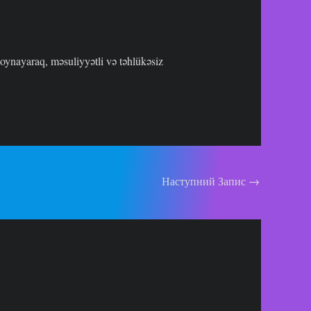
 oynayaraq, məsuliyyətli və təhlükəsiz
Наступний Запис
→