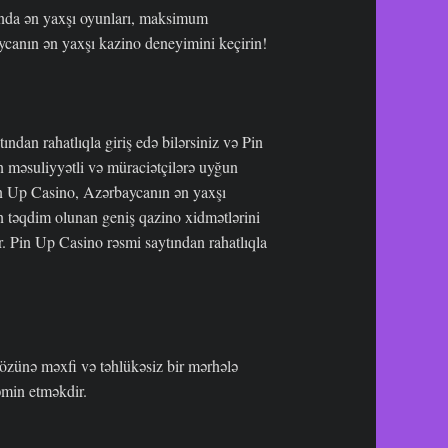
tında ən yaxşı oyunları, maksimum
ycanın ən yaxşı kazino deneyimini keçirin!
ndan rahatlıqla giriş edə bilərsiniz və Pin
n məsuliyyətli və müraciətçilərə uyğun
Pin Up Casino, Azərbaycanın ən yaxşı
dən təqdim olunan geniş qazino xidmətlərini
ır. Pin Up Casino rəsmi saytından rahatlıqla
özünə məxfi və təhlükəsiz bir mərhələ
əmin etməkdir.