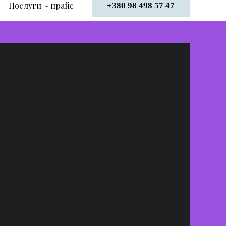
Послуги ~ прайс
+380 98 498 57 47