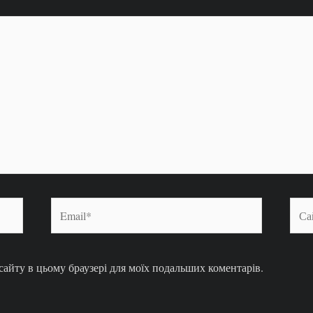
Email*
Сай
у сайту в цьому браузері для моїх подальших коментарів.