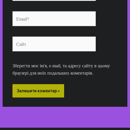
Email*
Сайт
Зберегти моє ім'я, e-mail, та адресу сайту в цьому
браузері для моїх подальших коментарів.