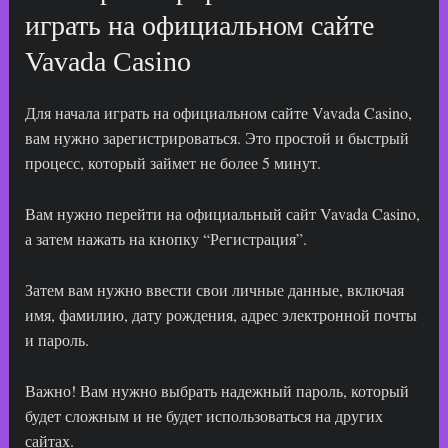
играть на официальном сайте
Vavada Casino
Для начала играть на официальном сайте Vavada Casino,
вам нужно зарегистрироваться. Это простой и быстрый
процесс, который займет не более 5 минут.
Вам нужно перейти на официальный сайт Vavada Casino,
а затем нажать на кнопку “Регистрация”.
Затем вам нужно ввести свои личные данные, включая
имя, фамилию, дату рождения, адрес электронной почты
и пароль.
Важно! Вам нужно выбрать надежный пароль, который
будет сложным и не будет использоваться на других
сайтах.