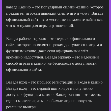
вавада
Казино – это популярный онлайн-казино, которое
предлагает игрокам широкий спектр игр и услуг. Вавада
официальный сайт – это место, где вы можете найти все,
что вам нужно для игры и развлечений.
Вавада рабочее зеркало – это зеркало официального
сайта, которое позволяет игрокам доступаться к играм и
функциям казино, даже если официальный сайт
временно недоступен. Вавада зеркало – это надежный
способ играть в казино, не беспокоясь о доступности
официального сайта.
Вавада вход – это процесс регистрации и входа в казино.
Вавада вход – это первый шаг к игре и получению
доступа к функциям казино. Вавада казино – это место,
где вы можете играть в любимые игры и получать
реальные выигры.