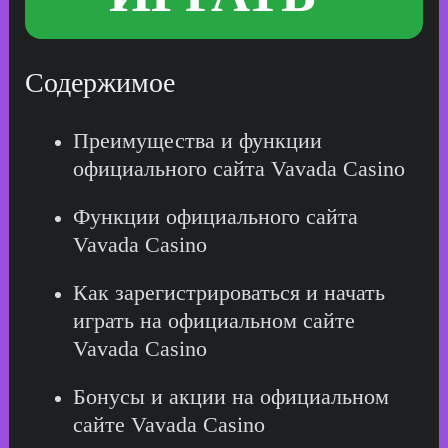
Содержимое
Преимущества и функции
официального сайта Vavada Casino
Функции официального сайта
Vavada Casino
Как зарегистрироваться и начать
играть на официальном сайте
Vavada Casino
Бонусы и акции на официальном
сайте Vavada Casino