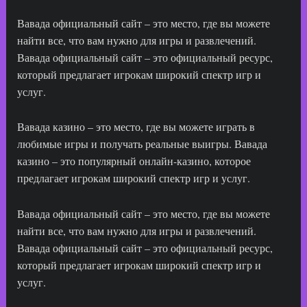
Вавада официальный сайт – это место, где вы можете
найти все, что вам нужно для игры и развлечений.
Вавада официальный сайт – это официальный ресурс,
который предлагает игрокам широкий спектр игр и
услуг.
Вавада казино – это место, где вы можете играть в
любимые игры и получать реальные выигры. Вавада
казино – это популярный онлайн-казино, которое
предлагает игрокам широкий спектр игр и услуг.
Вавада официальный сайт – это место, где вы можете
найти все, что вам нужно для игры и развлечений.
Вавада официальный сайт – это официальный ресурс,
который предлагает игрокам широкий спектр игр и
услуг.