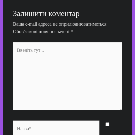
Залишити коментар
Ваша e-mail адреса не оприлюднюватиметься.
Обов’язкові поля позначені
*
Введіть
тут...
Назва*