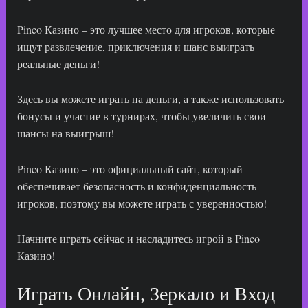
Pinco Казино – это лучшее место для игроков, которые
ищут развлечение, приключения и шанс выиграть
реальные деньги!
Здесь вы можете играть на деньги, а также использовать
бонусы и участие в турнирах, чтобы увеличить свои
шансы на выигрыш!
Pinco Казино – это официальный сайт, который
обеспечивает безопасность и конфиденциальность
игроков, поэтому вы можете играть с уверенностью!
Начните играть сейчас и насладитесь игрой в Pinco
Казино!
Играть Онлайн, Зеркало и Вход