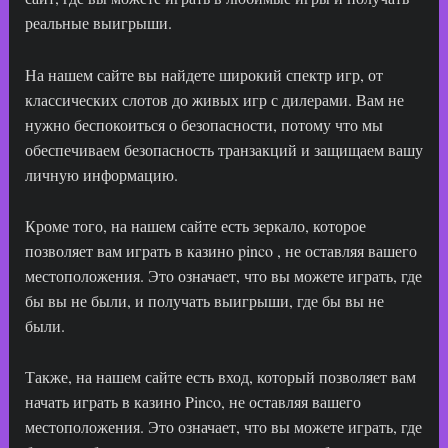
реальные выигрыши.
На нашем сайте вы найдете широкий спектр игр, от
классических слотов до живых игр с дилерами. Вам не
нужно беспокоиться о безопасности, потому что мы
обеспечиваем безопасность транзакций и защищаем вашу
личную информацию.
Кроме того, на нашем сайте есть зеркало, которое
позволяет вам играть в казино
pinco
, не оставляя вашего
местоположения. Это означает, что вы можете играть, где
бы вы не были, и получать выигрыши, где бы вы не
были.
Также, на нашем сайте есть вход, который позволяет вам
начать играть в казино Pinco, не оставляя вашего
местоположения. Это означает, что вы можете играть, где