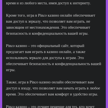
время и из любого места, имея доступ к интернету.
Кроме того, игра в Pinco казино онлайн обеспечивает
вам доступ к зеркалу, что позволяет вам играть, не
зависящим от местонахождения. Это обеспечивает
безопасность и конфиденциальность вашей игры.
Pinco казино – это официальный сайт, который
предлагает вам играть в казино онлайн, а также
использовать зеркало для доступа к играм. Это
обеспечивает безопасность и конфиденциальность вашей
игры.
Также, игра в Pinco казино онлайн обеспечивает вам
доступ к входу, что позволяет вам начать играть в любое
время. Это обеспечивает вам комфорт и удобство игры.
Pinco казино – это лучшее решение для тех, кто хочет