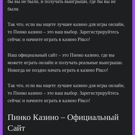
бы вы не были, и получать выигрыши, где бы вы не
были.
Так что, если вы ищете лучшее казино для игры онлайн,
то Пинко казино – это ваш выбор. Зарегистрируйтесь
сейчас и начните играть в казино Pinco!
Наш официальный сайт – это Пинко казино, где вы
можете играть онлайн и получать реальные выигрыши.
Никогда не поздно начать играть в казино Pinco!
Так что, если вы ищете лучшее казино для игры онлайн,
то Пинко казино – это ваш выбор. Зарегистрируйтесь
сейчас и начните играть в казино Pinco!
Пинко Казино – Официальный
Сайт