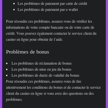
Les problèmes de paiement par carte de crédit
Les problèmes de paiement par e-wallet
Pour résoudre ces problèmes, assurez-vous de vérifier les
informations de votre compte bancaire ou de votre carte de
crédit. Vous pouvez également contacter le service client du
casino en ligne pour obtenir de l’aide.
Problèmes de bonus
Les problèmes de réclamation de bonus
Les problèmes de mise en jeu du bonus
Les problèmes de durée de validité du bonus
Pour résoudre ces problèmes, assurez-vous de lire
attentivement les conditions du bonus et de contacter le service
client du casino en ligne si vous avez des questions ou des
problèmes.