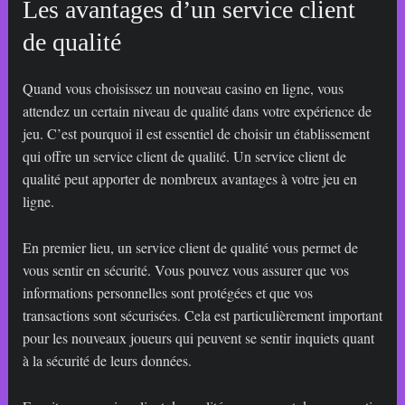
Les avantages d’un service client
de qualité
Quand vous choisissez un nouveau casino en ligne, vous
attendez un certain niveau de qualité dans votre expérience de
jeu. C’est pourquoi il est essentiel de choisir un établissement
qui offre un service client de qualité. Un service client de
qualité peut apporter de nombreux avantages à votre jeu en
ligne.
En premier lieu, un service client de qualité vous permet de
vous sentir en sécurité. Vous pouvez vous assurer que vos
informations personnelles sont protégées et que vos
transactions sont sécurisées. Cela est particulièrement important
pour les nouveaux joueurs qui peuvent se sentir inquiets quant
à la sécurité de leurs données.