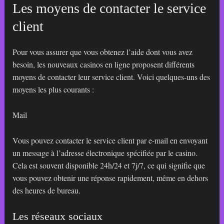
Les moyens de contacter le service
client
Pour vous assurer que vous obtenez l’aide dont vous avez
besoin, les nouveaux casinos en ligne proposent différents
moyens de contacter leur service client. Voici quelques-uns des
moyens les plus courants :
Mail
Vous pouvez contacter le service client par e-mail en envoyant
un message à l’adresse électronique spécifiée par le casino.
Cela est souvent disponible 24h/24 et 7j/7, ce qui signifie que
vous pouvez obtenir une réponse rapidement, même en dehors
des heures de bureau.
Les réseaux sociaux