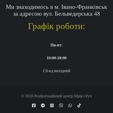
Ми знаходимось в м. Івано-Франківськ
за адресою вул. Бельведерська 48
Графік роботи:
Пн-пт:
10:00-18:00
Сб-нд вихідний
© 2026 Реабілітаційний центр Мрія і Рух