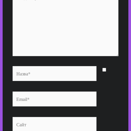
тут...
Назва*
Email*
Сайт