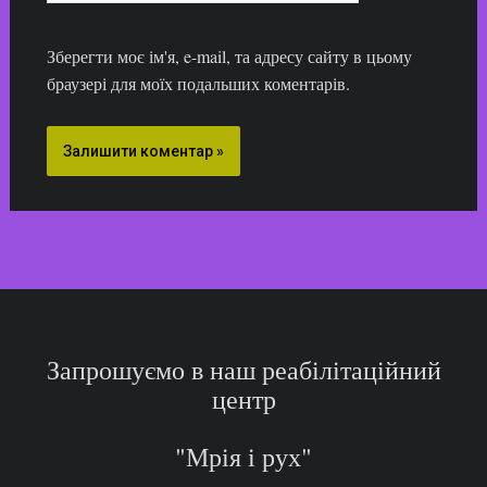
Зберегти моє ім'я, e-mail, та адресу сайту в цьому
браузері для моїх подальших коментарів.
Запрошуємо в наш реабілітаційний
центр
"Мрія і рух"