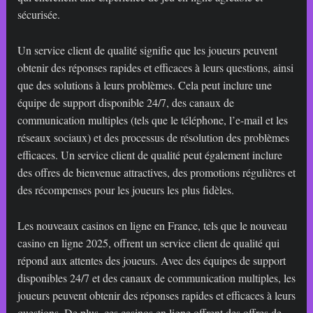
sécurisée.
Un service client de qualité signifie que les joueurs peuvent
obtenir des réponses rapides et efficaces à leurs questions, ainsi
que des solutions à leurs problèmes. Cela peut inclure une
équipe de support disponible 24/7, des canaux de
communication multiples (tels que le téléphone, l’e-mail et les
réseaux sociaux) et des processus de résolution des problèmes
efficaces. Un service client de qualité peut également inclure
des offres de bienvenue attractives, des promotions régulières et
des récompenses pour les joueurs les plus fidèles.
Les nouveaux casinos en ligne en France, tels que le nouveau
casino en ligne 2025, offrent un service client de qualité qui
répond aux attentes des joueurs. Avec des équipes de support
disponibles 24/7 et des canaux de communication multiples, les
joueurs peuvent obtenir des réponses rapides et efficaces à leurs
questions. De plus, ces casinos en ligne offrent des offres de