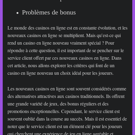
Problèmes de bonus
Le monde des casinos en ligne est en constante évolution, et les
nouveaux casinos en ligne se multiplient. Mais qu’est-ce qui
rend un casino en ligne nouveau vraiment spécial ? Pour
répondre à cette question, il est important de se pencher sur le
service client offert par ces nouveaux casinos en ligne. Dans
cet article, nous allons explorer les critères qui font de un
casino en ligne nouveau un choix idéal pour les joueurs.
Les nouveaux casinos en ligne sont souvent considérés comme
des alternatives attractives aux casinos traditionnels. Ils offrent
une grande variété de jeux, des bonus réguliers et des
promotions exceptionnelles. Cependant, le service client est
souvent oublié dans la course au succès. Mais il est essentiel de
noter que le service client est un élément clé pour les joueurs
qui cherchent une expérience de jeu en ligne agréable et