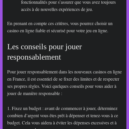
fonctionnalités pour s’assurer que vous avez toujours
accès à de nouvelles expériences de jeu.
En prenant en compte ces critères, vous pourrez choisir un
casino en ligne fiable et sécurisé pour votre jeu en ligne.
Les conseils pour jouer
responsablement
Pour jouer responsablement dans les nouveaux casinos en ligne
en France, il est essentiel de se fixer des limites et de respecter
ses propres règles. Voici quelques conseils pour vous aider à
jouer de manière responsable :
1. Fixez un budget : avant de commencer à jouer, déterminez
combien d’argent vous êtes prêt à dépenser et tenez-vous à ce
budget. Cela vous aidera à éviter les dépenses excessives et à