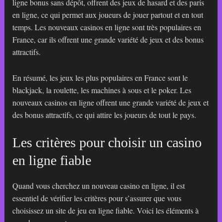
ligne bonus sans dépôt, offrent des jeux de hasard et des paris
en ligne, ce qui permet aux joueurs de jouer partout et en tout
temps. Les nouveaux casinos en ligne sont très populaires en
France, car ils offrent une grande variété de jeux et des bonus
attractifs.
En résumé, les jeux les plus populaires en France sont le
blackjack, la roulette, les machines à sous et le poker. Les
nouveaux casinos en ligne offrent une grande variété de jeux et
des bonus attractifs, ce qui attire les joueurs de tout le pays.
Les critères pour choisir un casino
en ligne fiable
Quand vous cherchez un nouveau casino en ligne, il est
essentiel de vérifier les critères pour s’assurer que vous
choisissez un site de jeu en ligne fiable. Voici les éléments à