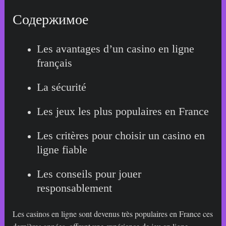
Содержимое
Les avantages d’un casino en ligne
français
La sécurité
Les jeux les plus populaires en France
Les critères pour choisir un casino en
ligne fiable
Les conseils pour jouer
responsablement
Les casinos en ligne sont devenus très populaires en France ces