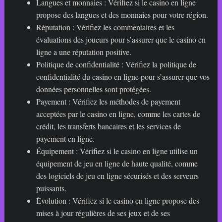
Langues et monnaies : Vérifiez si le casino en ligne
propose des langues et des monnaies pour votre région.
Réputation : Vérifiez les commentaires et les
évaluations des joueurs pour s’assurer que le casino en
ligne a une réputation positive.
Politique de confidentialité : Vérifiez la politique de
confidentialité du casino en ligne pour s’assurer que vos
données personnelles sont protégées.
Payement : Vérifiez les méthodes de payement
acceptées par le casino en ligne, comme les cartes de
crédit, les transferts bancaires et les services de
payement en ligne.
Équipement : Vérifiez si le casino en ligne utilise un
équipement de jeu en ligne de haute qualité, comme
des logiciels de jeu en ligne sécurisés et des serveurs
puissants.
Évolution : Vérifiez si le casino en ligne propose des
mises à jour régulières de ses jeux et de ses