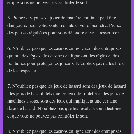
et que vous ne pouvez pas contrôler le sort.
5. Prenez des pauses : jouer de manière continue peut être
dangereux pour votre santé mentale et votre bien-être. Prenez
des pauses régulières pour vous détendre et vous ressourcer.
6. N’oubliez pas que les casinos en ligne sont des entreprises
qui ont des règles : les casinos en ligne ont des règles et des
politiques pour protéger les joueurs. N’oubliez pas de les lire et
de les respecter.
7. N’oubliez pas que les jeux de hasard sont des jeux de hasard
: les jeux de hasard, tels que les jeux de roulette ou les jeux de
machines à sous, sont des jeux qui impliquent une certaine
dose de hasard. N’oubliez pas que les résultats sont aléatoires
et que vous ne pouvez pas contrôler le sort.
8. N’oubliez pas que les casinos en ligne sont des entreprises