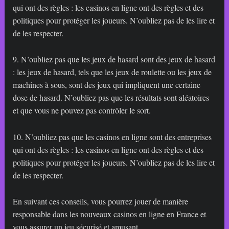
qui ont des règles : les casinos en ligne ont des règles et des
politiques pour protéger les joueurs. N’oubliez pas de les lire et
de les respecter.
9. N’oubliez pas que les jeux de hasard sont des jeux de hasard
: les jeux de hasard, tels que les jeux de roulette ou les jeux de
machines à sous, sont des jeux qui impliquent une certaine
dose de hasard. N’oubliez pas que les résultats sont aléatoires
et que vous ne pouvez pas contrôler le sort.
10. N’oubliez pas que les casinos en ligne sont des entreprises
qui ont des règles : les casinos en ligne ont des règles et des
politiques pour protéger les joueurs. N’oubliez pas de les lire et
de les respecter.
En suivant ces conseils, vous pourrez jouer de manière
responsable dans les nouveaux casinos en ligne en France et
vous assurer un jeu sécurisé et amusant.