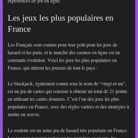
expériences de jeu en ligne.
Les jeux les plus populaires en
France
Les Français sont connus pour leur goût pour les jeux de
hasard et les paris, et le marché des casinos en ligne est en
constante évolution. Voici les jeux les plus populaires en
France, qui attirent les joueurs de tout le pays :
Le blackjack, également connu sous le nom de “vingt-et-un”,
est un jeu de cartes qui consiste à obtenir un total de 21 points
en utilisant les cartes données. C’est l’un des jeux les plus
populaires en France, avec des règles variées et des stratégies à
mettre en œuvre.
Le roulette est un autre jeu de hasard très populaire en France.
Les joueurs peuvent parier sur les numéros gagnants, les