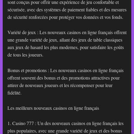
sont conçus pour offrir une expérience de jeu confortable et
sécurisée, avec des systèmes de paiement fiables et des mesures
de sécurité renforcées pour protéger vos données et vos fonds.
Variété de jeux : Les nouveaux casinos en ligne français offrent
une grande variété de jeux, allant des jeux de table classiques
aux jeux de hasard les plus modernes, pour satisfaire les goûts
de tous les joueurs.
Bonus et promotions : Les nouveaux casinos en ligne français
offrent souvent des bonus et des promotions attractives pour
attirer de nouveaux joueurs et les récompenser pour leur
fidélité.
Les meilleurs nouveaux casinos en ligne français
1. Casino 777 : Un des nouveaux casinos en ligne français les
plus populaires, avec une grande variété de jeux et des bonus