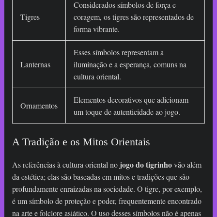
Considerados símbolos de força e
Tigres
coragem, os tigres são representados de
forma vibrante.
Esses símbolos representam a
Lanternas
iluminação e a esperança, comuns na
cultura oriental.
Elementos decorativos que adicionam
Ornamentos
um toque de autenticidade ao jogo.
A Tradição e os Mitos Orientais
jogo do tigrinho
As referências à cultura oriental no
vão além
da estética; elas são baseadas em mitos e tradições que são
profundamente enraizadas na sociedade. O tigre, por exemplo,
é um símbolo de proteção e poder, frequentemente encontrado
na arte e folclore asiático. O uso desses símbolos não é apenas