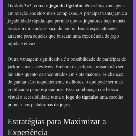
jogo do tigrinho
Os slots 3×3, como o
, têm várias vantagens
em relação aos slots mais complexos. A principal vantagem é a
jogabilidade rápida, que permite que os jogadores façam mais
giros em um curto espaço de tempo. Isso é especialmente
atraente para aqueles que buscam uma experiência de jogo
rápida e eficaz.
Outra vantagem significativa é a possibilidade de participar de
jackpots mais acessíveis. Embora os jackpots possam não ser
tão altos quanto os encontrados em slots maiores, as chances
de ganhar são frequentemente melhores, o que pode ser mais
gratificante para os jogadores. Essa combinação de beleza
jogo do tigrinho
visual e acessibilidade torna o
uma escolha
popular nas plataformas de jogos.
Estratégias para Maximizar a
Experiência