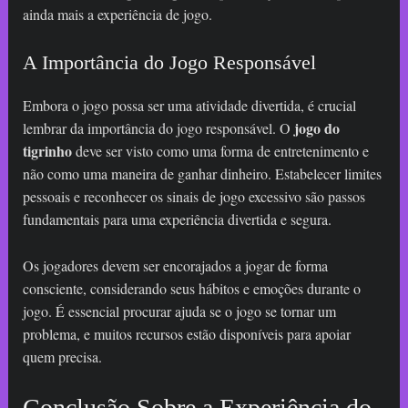
ainda mais a experiência de jogo.
A Importância do Jogo Responsável
Embora o jogo possa ser uma atividade divertida, é crucial
jogo do
lembrar da importância do jogo responsável. O
tigrinho
deve ser visto como uma forma de entretenimento e
não como uma maneira de ganhar dinheiro. Estabelecer limites
pessoais e reconhecer os sinais de jogo excessivo são passos
fundamentais para uma experiência divertida e segura.
Os jogadores devem ser encorajados a jogar de forma
consciente, considerando seus hábitos e emoções durante o
jogo. É essencial procurar ajuda se o jogo se tornar um
problema, e muitos recursos estão disponíveis para apoiar
quem precisa.
Conclusão Sobre a Experiência do