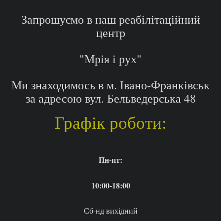
Запрошуємо в наш реабілітаційний
центр
"Мрія і рух"
Ми знаходимось в м. Івано-Франківськ
за адресою вул. Бельведерська 48
Графік роботи:
Пн-пт:
10:00-18:00
Сб-нд вихідний