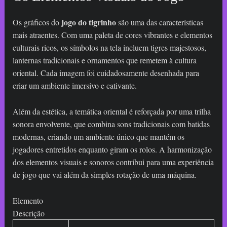
jogo do tigrinho
Os gráficos do
são uma das características
mais atraentes. Com uma paleta de cores vibrantes e elementos
culturais ricos, os símbolos na tela incluem tigres majestosos,
lanternas tradicionais e ornamentos que remetem à cultura
oriental. Cada imagem foi cuidadosamente desenhada para
criar um ambiente imersivo e cativante.
Além da estética, a temática oriental é reforçada por uma trilha
sonora envolvente, que combina sons tradicionais com batidas
modernas, criando um ambiente único que mantém os
jogadores entretidos enquanto giram os rolos. A harmonização
dos elementos visuais e sonoros contribui para uma experiência
de jogo que vai além da simples rotação de uma máquina.
Elemento
Descrição