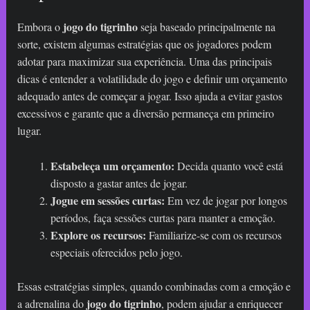
jogo do tigrinho
Embora o
seja baseado principalmente na
sorte, existem algumas estratégias que os jogadores podem
adotar para maximizar sua experiência. Uma das principais
dicas é entender a volatilidade do jogo e definir um orçamento
adequado antes de começar a jogar. Isso ajuda a evitar gastos
excessivos e garante que a diversão permaneça em primeiro
lugar.
Estabeleça um orçamento:
Decida quanto você está
disposto a gastar antes de jogar.
Jogue em sessões curtas:
Em vez de jogar por longos
períodos, faça sessões curtas para manter a emoção.
Explore os recursos:
Familiarize-se com os recursos
especiais oferecidos pelo jogo.
Essas estratégias simples, quando combinadas com a emoção e
jogo do tigrinho
a adrenalina do
, podem ajudar a enriquecer