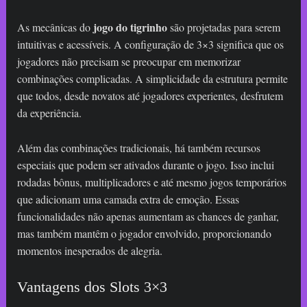
jogo do tigrinho
As mecânicas do
são projetadas para serem
intuitivas e acessíveis. A configuração de 3×3 significa que os
jogadores não precisam se preocupar em memorizar
combinações complicadas. A simplicidade da estrutura permite
que todos, desde novatos até jogadores experientes, desfrutem
da experiência.
Além das combinações tradicionais, há também recursos
especiais que podem ser ativados durante o jogo. Isso inclui
rodadas bônus, multiplicadores e até mesmo jogos temporários
que adicionam uma camada extra de emoção. Essas
funcionalidades não apenas aumentam as chances de ganhar,
mas também mantêm o jogador envolvido, proporcionando
momentos inesperados de alegria.
Vantagens dos Slots 3×3