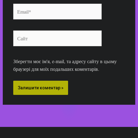
Email*
Сайт
Зберегти моє ім'я, e-mail, та адресу сайту в цьому
браузері для моїх подальших коментарів.