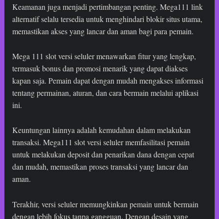
Keamanan juga menjadi pertimbangan penting. Mega111 link
alternatif selalu tersedia untuk menghindari blokir situs utama,
memastikan akses yang lancar dan aman bagi para pemain.
Mega 111 slot versi seluler menawarkan fitur yang lengkap,
termasuk bonus dan promosi menarik yang dapat diakses
kapan saja. Pemain dapat dengan mudah mengakses informasi
tentang permainan, aturan, dan cara bermain melalui aplikasi
ini.
Keuntungan lainnya adalah kemudahan dalam melakukan
transaksi. Mega111 slot versi seluler memfasilitasi pemain
untuk melakukan deposit dan penarikan dana dengan cepat
dan mudah, memastikan proses transaksi yang lancar dan
aman.
Terakhir, versi seluler memungkinkan pemain untuk bermain
dengan lebih fokus tanpa gangguan. Dengan desain yang