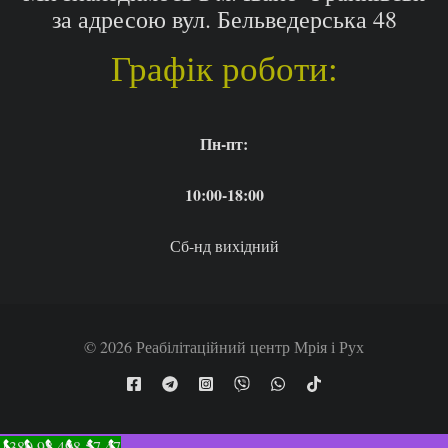
за адресою вул. Бельведерська 48
Графік роботи:
Пн-пт:
10:00-18:00
Сб-нд вихідний
© 2026 Реабілітаційний центр Мрія і Рух
+380 98 498 57 47