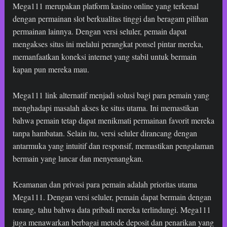
Mega111 merupakan platform kasino online yang terkenal
dengan permainan slot berkualitas tinggi dan beragam pilihan
permainan lainnya. Dengan versi seluler, pemain dapat
mengakses situs ini melalui perangkat ponsel pintar mereka,
memanfaatkan koneksi internet yang stabil untuk bermain
kapan pun mereka mau.
Mega111 link alternatif menjadi solusi bagi para pemain yang
menghadapi masalah akses ke situs utama. Ini memastikan
bahwa pemain tetap dapat menikmati permainan favorit mereka
tanpa hambatan. Selain itu, versi seluler dirancang dengan
antarmuka yang intuitif dan responsif, memastikan pengalaman
bermain yang lancar dan menyenangkan.
Keamanan dan privasi para pemain adalah prioritas utama
Mega111. Dengan versi seluler, pemain dapat bermain dengan
tenang, tahu bahwa data pribadi mereka terlindungi. Mega111
juga menawarkan berbagai metode deposit dan penarikan yang