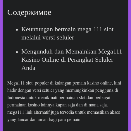
Содержимое
Keuntungan bermain mega 111 slot
melalui versi seluler
Mengunduh dan Memainkan Mega111
Kasino Online di Perangkat Seluler
Anda
Mega111 slot, populer di kalangan pemain kasino online, kini
hadir dengan versi seluler yang memungkinkan pengguna di
Indonesia untuk menikmati permainan slot dan berbagai
permainan kasino lainnya kapan saja dan di mana saja.
mega111 link
alternatif juga tersedia untuk memastikan akses
yang lancar dan aman bagi para pemain.