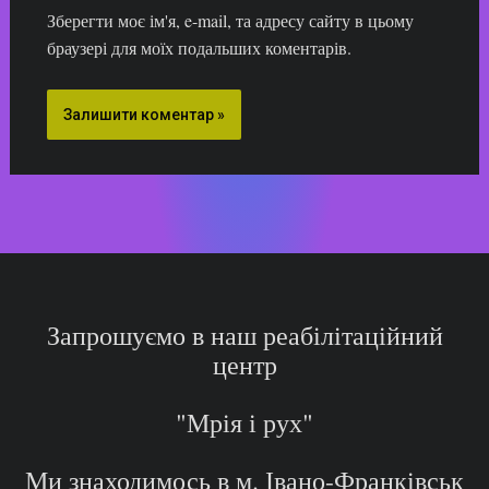
Зберегти моє ім'я, e-mail, та адресу сайту в цьому
браузері для моїх подальших коментарів.
Запрошуємо в наш реабілітаційний
центр
"Мрія і рух"
Ми знаходимось в м. Івано-Франківськ