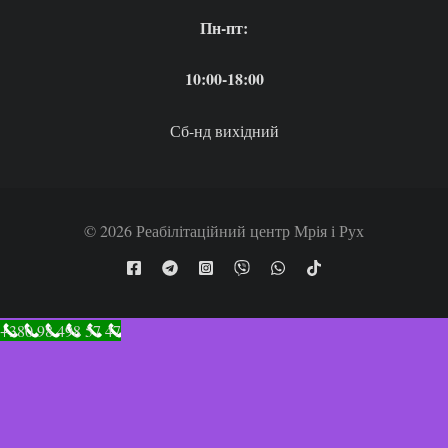
Пн-пт:
10:00-18:00
Сб-нд вихідний
© 2026 Реабілітаційний центр Мрія і Рух
+380 98 498 57 47