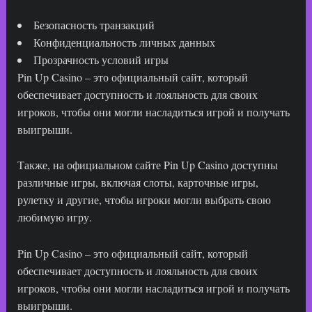
Безопасность транзакций
Конфиденциальность личных данных
Прозрачность условий игры
Pin Up Casino – это официальный сайт, который
обеспечивает доступность и лояльность для своих
игроков, чтобы они могли насладиться игрой и получать
выигрыши.
Также, на официальном сайте Pin Up Casino доступны
различные игры, включая слоты, карточные игры,
рулетку и другие, чтобы игроки могли выбрать свою
любимую игру.
Pin Up Casino – это официальный сайт, который
обеспечивает доступность и лояльность для своих
игроков, чтобы они могли насладиться игрой и получать
выигрыши.