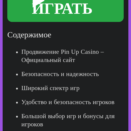
▶️
ИГРАТЬ
Содержимое
Продвижение Pin Up Casino –
Официальный сайт
Безопасность и надежность
Широкий спектр игр
Удобство и безопасность игроков
Большой выбор игр и бонусы для
игроков