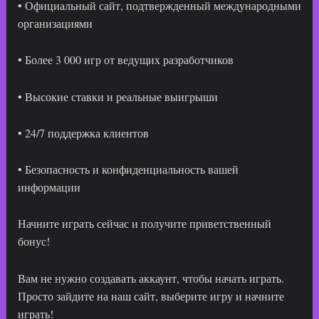
• Официальный сайт, подтвержденный международными
организациями
• Более 3 000 игр от ведущих разработчиков
• Высокие ставки и реальные выигрыши
• 24/7 поддержка клиентов
• Безопасность и конфиденциальность вашей
информации
Начните играть сейчас и получите приветственный
бонус!
Вам не нужно создавать аккаунт, чтобы начать играть.
Просто зайдите на наш сайт, выберите игру и начните
играть!