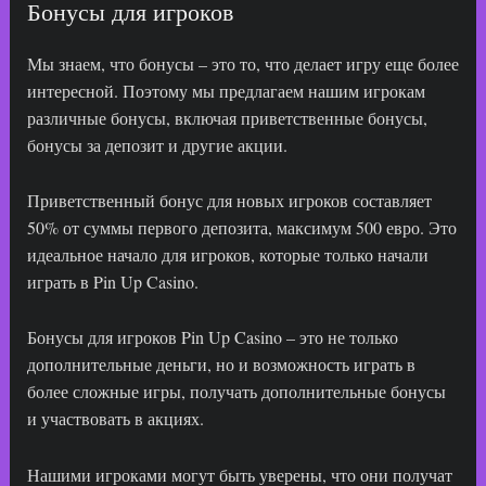
Бонусы для игроков
Мы знаем, что бонусы – это то, что делает игру еще более
интересной. Поэтому мы предлагаем нашим игрокам
различные бонусы, включая приветственные бонусы,
бонусы за депозит и другие акции.
Приветственный бонус для новых игроков составляет
50% от суммы первого депозита, максимум 500 евро. Это
идеальное начало для игроков, которые только начали
играть в Pin Up Casino.
Бонусы для игроков Pin Up Casino – это не только
дополнительные деньги, но и возможность играть в
более сложные игры, получать дополнительные бонусы
и участвовать в акциях.
Нашими игроками могут быть уверены, что они получат