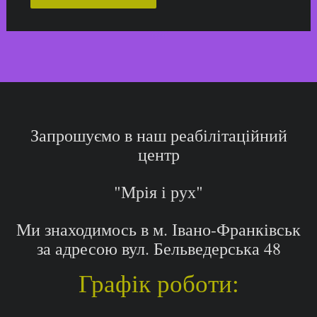
Запрошуємо в наш реабілітаційний
центр
"Мрія і рух"
Ми знаходимось в м. Івано-Франківськ
за адресою вул. Бельведерська 48
Графік роботи: