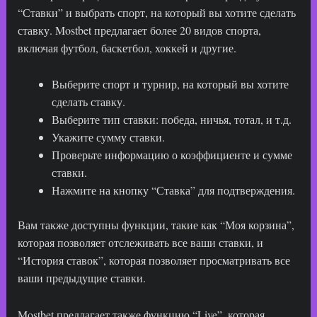
“Ставки” и выбрать спорт, на который вы хотите сделать
ставку. Mostbet предлагает более 20 видов спорта,
включая футбол, баскетбол, хоккей и другие.
Выберите спорт и турнир, на который вы хотите
сделать ставку.
Выберите тип ставки: победа, ничья, тотал, и т.д.
Укажите сумму ставки.
Проверьте информацию о коэффициенте и сумме
ставки.
Нажмите на кнопку “Ставка” для подтверждения.
Вам также доступны функции, такие как “Моя корзина”,
которая позволяет отслеживать все ваши ставки, и
“История ставок”, которая позволяет просматривать все
ваши предыдущие ставки.
Mostbet предлагает также функцию “Live”, которая