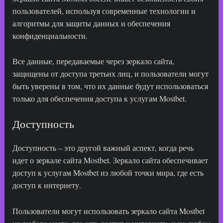
пользователей, используя современные технологии и
алгоритмы для защиты данных и обеспечения
конфиденциальности.
Все данные, передаваемые через зеркало сайта,
защищены от доступа третьих лиц, и пользователи могут
быть уверены в том, что их данные будут использоваться
только для обеспечения доступа к услугам Mostbet.
Доступность
Доступность – это другой важный аспект, когда речь
идет о зеркале сайта Mostbet. Зеркало сайта обеспечивает
доступ к услугам Mostbet из любой точки мира, где есть
доступ к интернету.
Пользователи могут использовать зеркало сайта Mostbet