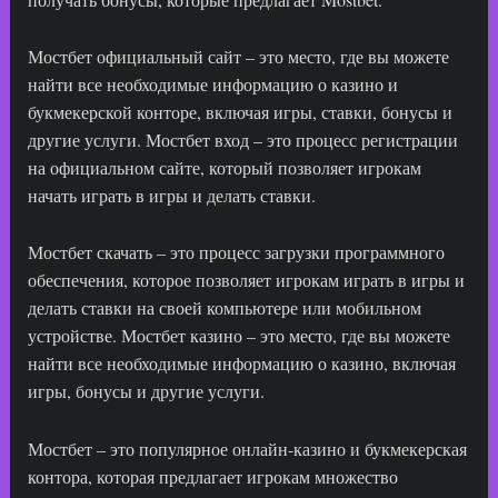
Мостбет официальный сайт – это место, где вы можете
найти все необходимые информацию о казино и
букмекерской конторе, включая игры, ставки, бонусы и
другие услуги. Мостбет вход – это процесс регистрации
на официальном сайте, который позволяет игрокам
начать играть в игры и делать ставки.
Мостбет скачать – это процесс загрузки программного
обеспечения, которое позволяет игрокам играть в игры и
делать ставки на своей компьютере или мобильном
устройстве. Мостбет казино – это место, где вы можете
найти все необходимые информацию о казино, включая
игры, бонусы и другие услуги.
Мостбет – это популярное онлайн-казино и букмекерская
контора, которая предлагает игрокам множество