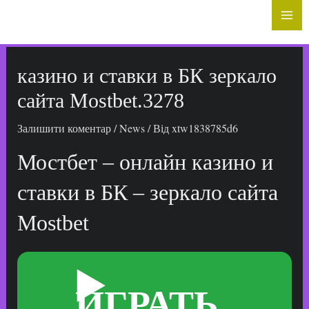
до
Mai
вмісту
Me
казино и ставки в БК зеркало
сайта Mostbet.3278
Залишити коментар
/
News
/ Від
xtw1838785d6
Мостбет – онлайн казино и
ставки в БК – зеркало сайта
Mostbet
▶️
ИГРАТЬ