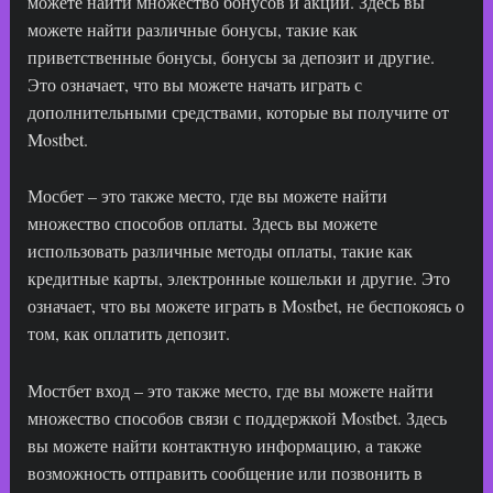
можете найти множество бонусов и акций. Здесь вы
можете найти различные бонусы, такие как
приветственные бонусы, бонусы за депозит и другие.
Это означает, что вы можете начать играть с
дополнительными средствами, которые вы получите от
Mostbet.
Мосбет – это также место, где вы можете найти
множество способов оплаты. Здесь вы можете
использовать различные методы оплаты, такие как
кредитные карты, электронные кошельки и другие. Это
означает, что вы можете играть в Mostbet, не беспокоясь о
том, как оплатить депозит.
Мостбет вход – это также место, где вы можете найти
множество способов связи с поддержкой Mostbet. Здесь
вы можете найти контактную информацию, а также
возможность отправить сообщение или позвонить в