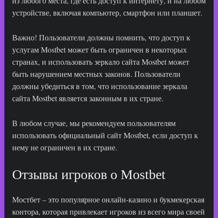
из любого места, где есть доступ к интернету, и на любом
устройстве, включая компьютер, смартфон или планшет.
Важно! Пользователи должны помнить, что доступ к
услугам Mostbet может быть ограничен в некоторых
странах, и использовать зеркало сайта Mostbet может
быть нарушением местных законов. Пользователи
должны убедиться в том, что использование зеркала
сайта Mostbet является законным в их стране.
В любом случае, мы рекомендуем пользователям
использовать официальный сайт Mostbet, если доступ к
нему не ограничен в их стране.
Отзывы игроков о Mostbet
Мостбет – это популярное онлайн-казино и букмекерская
контора, которая привлекает игроков из всего мира своей