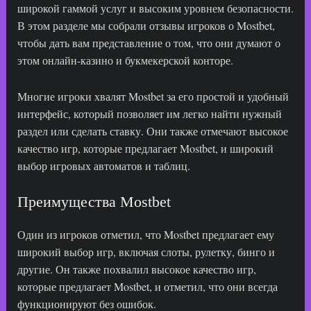
широкой гаммой услуг и высоким уровнем безопасности.
В этом разделе мы собрали отзывы игроков о Mostbet,
чтобы дать вам представление о том, что они думают о
этом онлайн-казино и букмекерской конторе.
Многие игроки хвалят Mostbet за его простой и удобный
интерфейс, который позволяет им легко найти нужный
раздел или сделать ставку. Они также отмечают высокое
качество игр, которые предлагает Mostbet, и широкий
выбор игровых автоматов и таблиц.
Преимущества Mostbet
Один из игроков отметил, что Mostbet предлагает ему
широкий выбор игр, включая слоты, рулетку, бинго и
другие. Он также похвалил высокое качество игр,
которые предлагает Mostbet, и отметил, что они всегда
функционируют без ошибок.