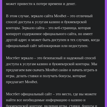
может привести к потере времени и денег.
В этом случае, зеркало сайта Mostbet – это отличный
способ доступа к услугам казино и букмекерской
конторы. Зеркало сайта – это веб-страница, которая
копирует содержимое официального сайта, но имеет
другой адрес и может быть доступен в тех случаях, когда
официальный сайт заблокирован или недоступен.
Мостбет зеркало – это безопасный и надежный способ
доступа к услугам казино и букмекерской конторы. Мы
предлагаем вам скачать Mostbet casino и начать играть в
игры, делать ставки и получать бонусы, которые
предлагает Mostbet.
Мостбет официальный сайт – это место, где вы можете
найти все необходимые информацию о казино и
букмекерской конторе, включая игры, ставки, бонусы и