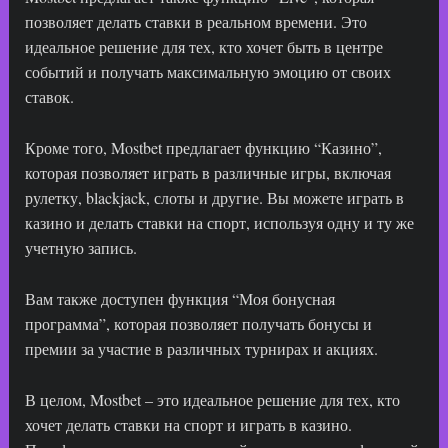
позволяет делать ставки в реальном времени. Это
идеальное решение для тех, кто хочет быть в центре
событий и получать максимальную эмоцию от своих
ставок.
Кроме того, Mostbet предлагает функцию “Казино”,
которая позволяет играть в различные игры, включая
рулетку, blackjack, слоты и другие. Вы можете играть в
казино и делать ставки на спорт, используя одну и ту же
учетную запись.
Вам также доступен функция “Моя бонусная
программа”, которая позволяет получать бонусы и
премии за участие в различных турнирах и акциях.
В целом, Mostbet – это идеальное решение для тех, кто
хочет делать ставки на спорт и играть в казино.