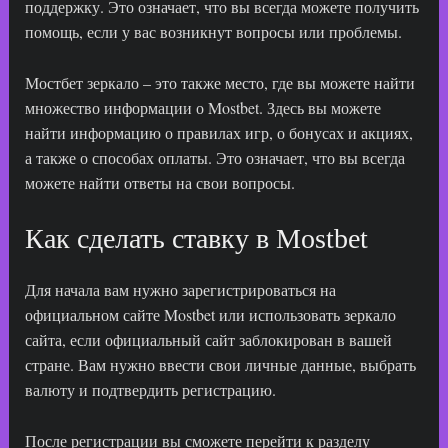
поддержку. Это означает, что вы всегда можете получить
помощь, если у вас возникнут вопросы или проблемы.
Мостбет зеркало – это также место, где вы можете найти
множество информации о Mostbet. Здесь вы можете
найти информацию о правилах игр, о бонусах и акциях,
а также о способах оплаты. Это означает, что вы всегда
можете найти ответы на свои вопросы.
Как сделать ставку в Mostbet
Для начала вам нужно зарегистрироваться на
официальном сайте Mostbet или использовать зеркало
сайта, если официальный сайт заблокирован в вашей
стране. Вам нужно ввести свои личные данные, выбрать
валюту и подтвердить регистрацию.
После регистрации вы сможете перейти к разделу