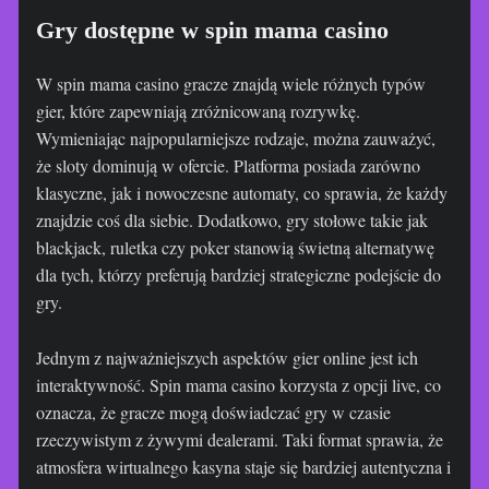
Gry dostępne w spin mama casino
W spin mama casino gracze znajdą wiele różnych typów
gier, które zapewniają zróżnicowaną rozrywkę.
Wymieniając najpopularniejsze rodzaje, można zauważyć,
że sloty dominują w ofercie. Platforma posiada zarówno
klasyczne, jak i nowoczesne automaty, co sprawia, że każdy
znajdzie coś dla siebie. Dodatkowo, gry stołowe takie jak
blackjack, ruletka czy poker stanowią świetną alternatywę
dla tych, którzy preferują bardziej strategiczne podejście do
gry.
Jednym z najważniejszych aspektów gier online jest ich
interaktywność. Spin mama casino korzysta z opcji live, co
oznacza, że gracze mogą doświadczać gry w czasie
rzeczywistym z żywymi dealerami. Taki format sprawia, że
atmosfera wirtualnego kasyna staje się bardziej autentyczna i