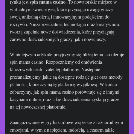
spin mama casino
rynku jest
. To nowatorskie miejsce w
wirtualnym świecie gier, które przyciąga uwagę graczy
swoją unikalną ofertą i innowacyjnym podejściem do
rozrywki. Niezaprzeczalnie, technologia oraz kreatywność
tworzą zupełnie nowe doświadczenia, które przyciągają
zarówno doświadczonych graczy, jak i nowicjuszy.
W niniejszym artykule przyjrzymy się bliżej temu, co oferuje
spin mama casino
. Rozpoczniemy od omówienia
kluczowych cech i zalet tej platformy. Następnie
przeanalizujemy, jakie są dostępne rodzaje gier oraz metody
płatności, które czynią tę platformę wyjątkową. W końcu
zobaczymy, jak spin mama casino porównuje się z innymi
kasynami online, oraz jakie doświadczenia zyskują gracze
na tej nowoczesnej platformie.
Zaangażowanie w gry hazardowe wiąże się z różnorodnymi
emocjami, w tym z napięciem, radością, a czasem także