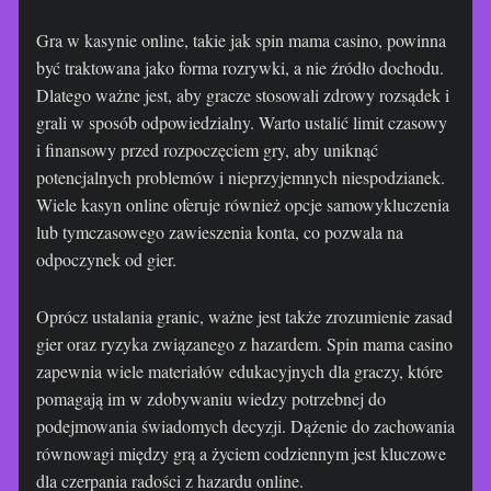
Gra w kasynie online, takie jak spin mama casino, powinna
być traktowana jako forma rozrywki, a nie źródło dochodu.
Dlatego ważne jest, aby gracze stosowali zdrowy rozsądek i
grali w sposób odpowiedzialny. Warto ustalić limit czasowy
i finansowy przed rozpoczęciem gry, aby uniknąć
potencjalnych problemów i nieprzyjemnych niespodzianek.
Wiele kasyn online oferuje również opcje samowykluczenia
lub tymczasowego zawieszenia konta, co pozwala na
odpoczynek od gier.
Oprócz ustalania granic, ważne jest także zrozumienie zasad
gier oraz ryzyka związanego z hazardem. Spin mama casino
zapewnia wiele materiałów edukacyjnych dla graczy, które
pomagają im w zdobywaniu wiedzy potrzebnej do
podejmowania świadomych decyzji. Dążenie do zachowania
równowagi między grą a życiem codziennym jest kluczowe
dla czerpania radości z hazardu online.