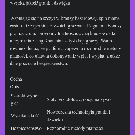
wysoka jakość grafik i dźwięku.
Wspinając się na szczyt w branży hazardowej, spin mama
casino nie zapomina o swoich graczach. Regularne bonusy,
promocje oraz programy lojalnościowe są kluczowe dla
utrzymania zaangażowania i satysfakcji graczy. Warto
również dodać, że platforma zapewnia różnorodne metody
płatności, co ułatwia dokonywanie wpłat i wypłat, a także
daje poczucie bezpieczeństwa.
Cecha
Opis
Szeroki wybór
Sloty, gry stołowe, opcje na żywo
gier
Nowoczesna technologia grafiki i
Wysoka jakość
dźwięku
Bezpieczeństwo
Różnorodne metody płatności