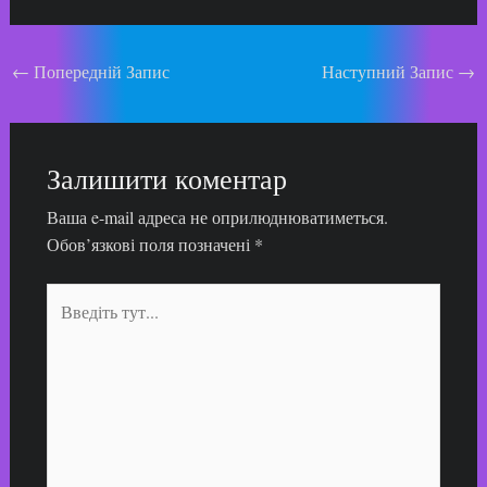
Навігація
←
Попередній Запис
Наступний Запис
→
по
запису
Залишити коментар
Ваша e-mail адреса не оприлюднюватиметься.
Обов’язкові поля позначені
*
Введіть
тут...