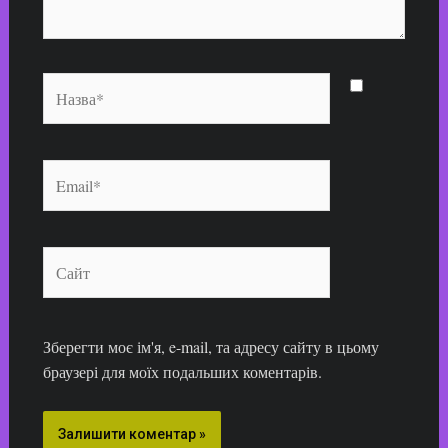
Назва*
Email*
Сайт
Зберегти моє ім'я, e-mail, та адресу сайту в цьому
браузері для моїх подальших коментарів.