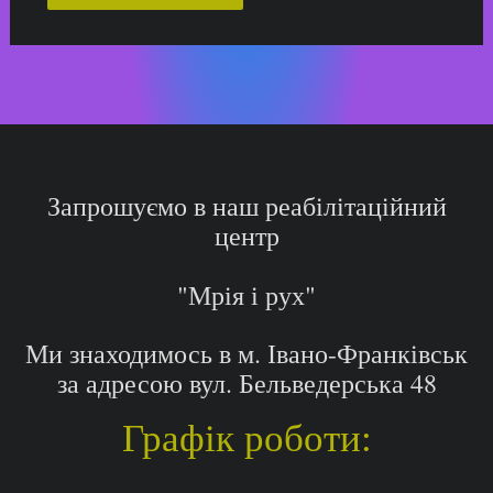
Запрошуємо в наш реабілітаційний
центр
"Мрія і рух"
Ми знаходимось в м. Івано-Франківськ
за адресою вул. Бельведерська 48
Графік роботи: