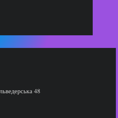
льведерська 48