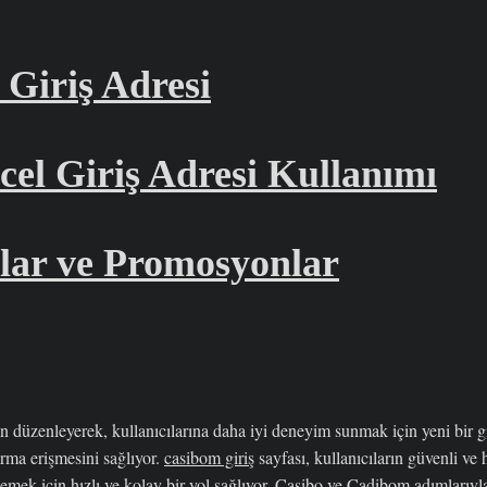
Giriş Adresi
el Giriş Adresi Kullanımı
ar ve Promosyonlar
 düzenleyerek, kullanıcılarına daha iyi deneyim sunmak için yeni bir gi
forma erişmesini sağlıyor.
casibom giriş
sayfası, kullanıcıların güvenli ve 
ek için hızlı ve kolay bir yol sağlıyor. Casibo ve Cadibom adımlarıyla, k