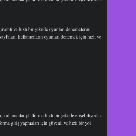
güvenli ve hızlı bir şekilde oyunları denemelerini
ayfaları, kullanıcıların oyunları denemek için hızlı ve
ullanıcılar platforma hızlı bir şekilde erişebiliyorlar.
orma giriş yapmaları için güvenli ve hızlı bir yol