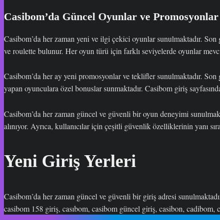
Casibom’da Güncel Oyunlar ve Promosyonlar
Casibom’da her zaman yeni ve ilgi çekici oyunlar sunulmaktadır. Son gü
ve roulette bulunur. Her oyun türü için farklı seviyelerde oyunlar mev
Casibom’da her ay yeni promosyonlar ve teklifler sunulmaktadır. Son günc
yapan oyunculara özel bonuslar sunmaktadır. Casibom giriş sayfasında bu
Casibom’da her zaman güncel ve güvenli bir oyun deneyimi sunulmaktadı
alınıyor. Ayrıca, kullanıcılar için çeşitli güvenlik özelliklerinin yanı s
Yeni Giriş Yerleri
Casibom’da her zaman güncel ve güvenli bir giriş adresi sunulmaktadır.
casibom 158 giriş, casıbom, casibom güncel giriş, casibon, cadibom, ca