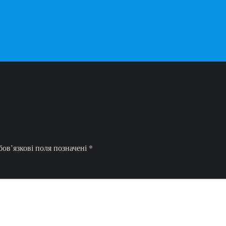
ов’язкові поля позначені
*