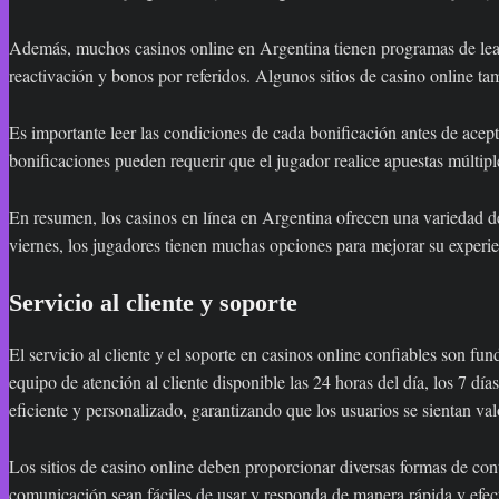
Además, muchos casinos online en Argentina tienen programas de leal
reactivación y bonos por referidos. Algunos sitios de casino online ta
Es importante leer las condiciones de cada bonificación antes de acept
bonificaciones pueden requerir que el jugador realice apuestas múltiple
En resumen, los casinos en línea en Argentina ofrecen una variedad de
viernes, los jugadores tienen muchas opciones para mejorar su experie
Servicio al cliente y soporte
El servicio al cliente y el soporte en casinos online confiables son f
equipo de atención al cliente disponible las 24 horas del día, los 7 d
eficiente y personalizado, garantizando que los usuarios se sientan va
Los sitios de casino online deben proporcionar diversas formas de cont
comunicación sean fáciles de usar y responda de manera rápida y efect