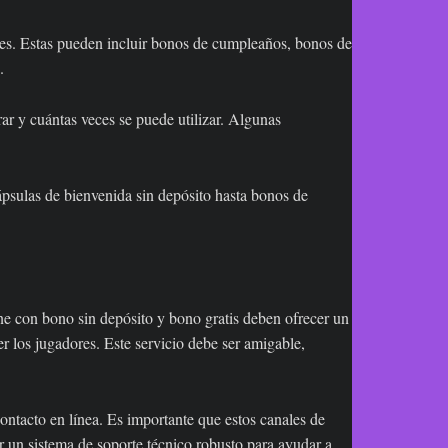
es. Estas pueden incluir bonos de cumpleaños, bonos de
.
rar y cuántas veces se puede utilizar. Algunas
ápsulas de bienvenida sin depósito hasta bonos de
line con bono sin depósito y bono gratis deben ofrecer un
er los jugadores. Este servicio debe ser amigable,
ontacto en línea. Es importante que estos canales de
r un sistema de soporte técnico robusto para ayudar a