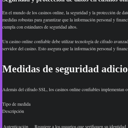
En el mundo de los casinos online, la seguridad y la protección de da
medidas robustas para garantizar que la información personal y financi
cumpla con estándares de seguridad altos.
Un casino online confiable debe utilizar tecnología de cifrado avanza
servidor del casino. Esto asegura que la información personal y financi
Medidas de seguridad adicio
Además del cifrado SSL, los casinos online confiables implementan o
Tipo de medida
Descripción
Autenticación
Requiere a los usuarios que verifiquen su identidad