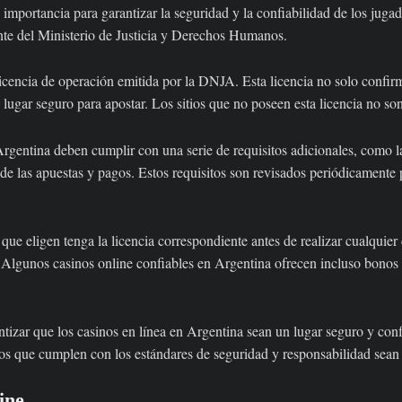
 importancia para garantizar la seguridad y la confiabilidad de los jugad
te del Ministerio de Justicia y Derechos Humanos.
licencia de operación emitida por la DNJA. Esta licencia no solo confir
 lugar seguro para apostar. Los sitios que no poseen esta licencia no so
 Argentina deben cumplir con una serie de requisitos adicionales, como
o de las apuestas y pagos. Estos requisitos son revisados periódicament
e que eligen tenga la licencia correspondiente antes de realizar cualquier
Algunos casinos online confiables en Argentina ofrecen incluso bonos si
ntizar que los casinos en línea en Argentina sean un lugar seguro y co
inos que cumplen con los estándares de seguridad y responsabilidad sean
ine