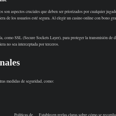
tos son aspectos cruciales que deben ser priorizados por cualquier jugad
era de los usuarios esté segura. Al elegir un casino online con bono gra
da, como SSL (Secure Sockets Layer), para proteger la transmisión de da
era no sea interceptada por terceros.
nales
tras medidas de seguridad, como:
Políticas de
Establecen reglas claras sobre cómo se recopila