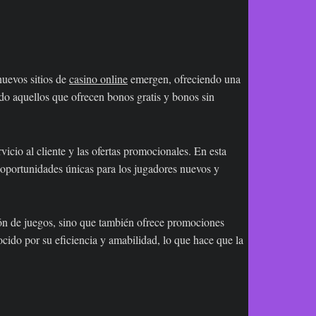
nuevos sitios de
casino online
emergen, ofreciendo una
do aquellos que ofrecen bonos gratis y bonos sin
vicio al cliente y las ofertas promocionales. En esta
 oportunidades únicas para los jugadores nuevos y
ión de juegos, sino que también ofrece promociones
ocido por su eficiencia y amabilidad, lo que hace que la