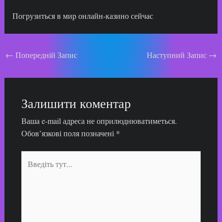
Погрузиться в мир онлайн‑казино сейчас
Навігація
←
Попередній Запис
Наступний Запис
→
по
запису
Залишити коментар
Ваша e-mail адреса не оприлюднюватиметься.
Обов’язкові поля позначені
*
Введіть
тут...