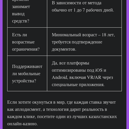
В зависимости от метода
занимает
обычно от 1 до 7 рабочих дней.
вывод
средств?
Есть ли
Минимальный возраст – 18 лет,
возрастные
требуется подтверждение
ограничения?
документов.
Да, все платформы
Поддерживают
оптимизированы под iOS и
ли мобильные
Android, включая VR/AR через
устройства?
специальные приложения.
Если хотите окунуться в мир, где каждая ставка звучит
как аплодисмент, а технология дарит реальность в
каждом клике, посетите один из лучших казахстанских
онлайн‑казино.