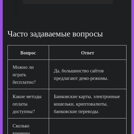
Часто задаваемые вопросы
Вопрос
Ответ
Можно ли
Да, большинство сайтов
играть
предлагают демо‑режимы.
бесплатно?
Какие методы
Банковские карты, электронные
оплаты
кошельки, криптовалюты,
доступны?
банковские переводы.
Сколько
времени