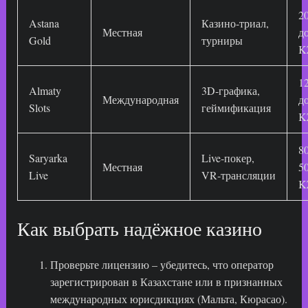
2
Astana
Казино‑триал,
Местная
д
Gold
турниры
K
1
Almaty
3D‑графика,
Международная
д
Slots
геймификация
K
8
Saryarka
Live‑покер,
Местная
5
Live
VR‑трансляции
K
Как выбрать надёжное казино
Проверьте лицензию – убедитесь, что оператор
зарегистрирован в Казахстане или в признанных
международных юрисдикциях (Мальта, Кюрасао).