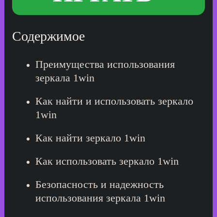
Содержимое
Преимущества использования
зеркала 1win
Как найти и использовать зеркало
1win
Как найти зеркало 1win
Как использовать зеркало 1win
Безопасность и надежность
использования зеркала 1win