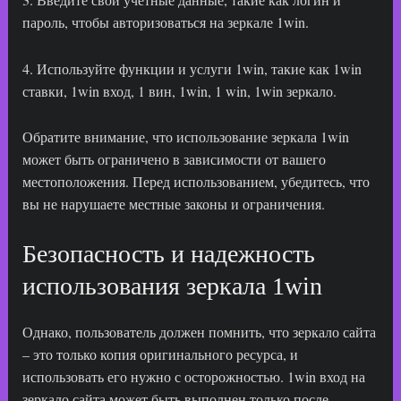
пароль, чтобы авторизоваться на зеркале 1win.
4. Используйте функции и услуги 1win, такие как 1win
ставки, 1win вход, 1 вин, 1win, 1 win, 1win зеркало.
Обратите внимание, что использование зеркала 1win
может быть ограничено в зависимости от вашего
местоположения. Перед использованием, убедитесь, что
вы не нарушаете местные законы и ограничения.
Безопасность и надежность
использования зеркала 1win
Однако, пользователь должен помнить, что зеркало сайта
– это только копия оригинального ресурса, и
использовать его нужно с осторожностью. 1win вход на
зеркало сайта может быть выполнен только после