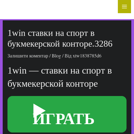
до
Mai
вмісту
Me
1win ставки на спорт в
букмекерской конторе.3286
Залишити коментар
/
Blog
/ Від
xtw1838785d6
1win — ставки на спорт в
букмекерской конторе
▶️
ИГРАТЬ