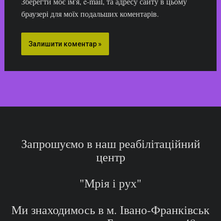
Зберегти моє ім'я, e-mail, та адресу сайту в цьому
браузері для моїх подальших коментарів.
Запрошуємо в наш реабілітаційний
центр
"Мрія і рух"
Ми знаходимось в м. Івано-Франківськ