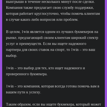
выигрыши в течение нескольких минут после сделки.
Компания также предлагает свою службу поддержки,
которая работает круглосуточно, чтобы помочь клиентам
в случае каких-либо вопросов или проблем.
В целом, 1win является одним из лучших букмекеров на
рынке, предлагающий своим клиентам широкий спектр
услуг и преимуществ. Если вы ищете надежного
партнера для своих ставок на спорт, то 1win – это ваш
выбор.
1win – это выбор для тех, кто ищет надежного и
проверенного букмекера.
1win – это компания, которая всегда готова помочь вам в
вашем пути к успеху.
Таким образом, если вы ищете букмекера, который может