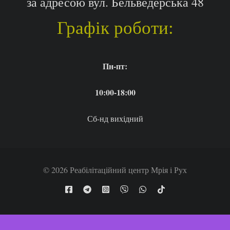
за адресою вул. Бельведерська 48
Графік роботи:
Пн-пт:
10:00-18:00
Сб-нд вихідний
© 2026 Реабілітаційний центр Мрія і Рух