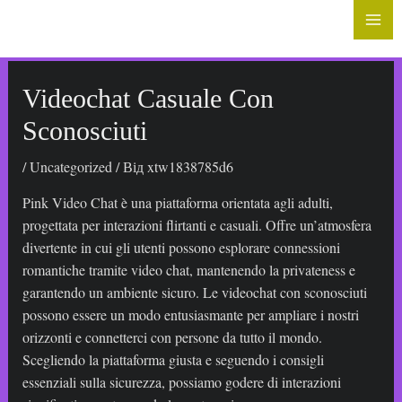
до
Mai
вмісту
Me
Videochat Casuale Con
Sconosciuti
/
Uncategorized
/ Від
xtw1838785d6
Pink Video Chat è una piattaforma orientata agli adulti,
progettata per interazioni flirtanti e casuali. Offre un’atmosfera
divertente in cui gli utenti possono esplorare connessioni
romantiche tramite video chat, mantenendo la privateness e
garantendo un ambiente sicuro. Le videochat con sconosciuti
possono essere un modo entusiasmante per ampliare i nostri
orizzonti e connetterci con persone da tutto il mondo.
Scegliendo la piattaforma giusta e seguendo i consigli
essenziali sulla sicurezza, possiamo godere di interazioni