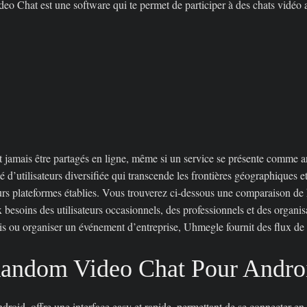
hat est une software qui te permet de participer à des chats vidéo al
t jamais être partagés en ligne, même si un service se présente comme a
tilisateurs diversifiée qui transcende les frontières géographiques e
s plateformes établies. Vous trouverez ci-dessous une comparaison de h
besoins des utilisateurs occasionnels, des professionnels et des organi
is ou organiser un événement d’entreprise, Uhmegle fournit des flux de 
Random Video Chat Pour Andro
ndroid, offre une interface easy et rapide, permettant de se connecter e