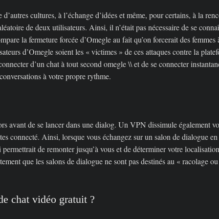
te d’autres cultures, à l’échange d’idées et même, pour certains, à la re
atoire de deux utilisateurs. Ainsi, il n’était pas nécessaire de se connaî
mpare la fermeture forcée d’Omegle au fait qu’on forcerait des femmes à 
tilisateurs d’Omegle soient les « victimes » de ces attaques contre la plat
éconnecter d’un chat à tout second
omegle \\
et de se connecter instanta
s conversations à votre propre rythme.
ctors avant de se lancer dans une dialog. Un VPN dissimule également vot
es connecté. Ainsi, lorsque vous échangez sur un salon de dialogue en l
i permettrait de remonter jusqu’à vous et de déterminer votre localisat
ement que les salons de dialogue ne sont pas destinés au « racolage ou à 
 de chat vidéo gratuit ?