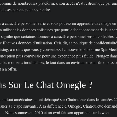
 Comme de nombreuses plateformes, son accès n'est restreint que par une c
on de ses parents pour s'y rendre.
 à caractère personnel varie et vous pouvez en apprendre davantage en 
s n’utilisent les données collectées que pour le fonctionnement de leur s
a signifie que certaines données à caractère personnel seront collectées
e IP et vos données d’utilisation. Cela dit, sa politique de confidentiali
rtising, à moins que vous y consentiez. La nouvelle plateforme SpinMeet 
conception plus conviviale pour une expérience plus fluide. Plongez da
des moments inoubliables, le tout dans un environnement sûr et passion
a à offrir.
is Sur Le Chat Omegle ?
urtout américaines – ont débarqué sur Chatroulette dans les années 201
aller à l’étape suivante. À la différence d’Omegle, Chatroulette demand
… Nous sommes en 2010 et un ovni fait son apparition sur le web.