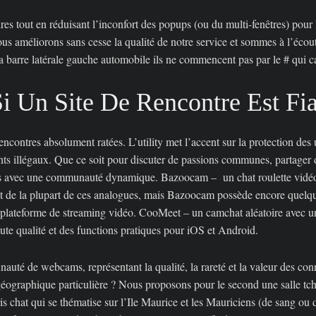
res tout en réduisant l’inconfort des popups (ou du multi-fenêtres) pour 
ous améliorons sans cesse la qualité de notre service et sommes à l’éco
la barre latérale gauche automobile ils ne commencent pas par le # qui ca
 Un Site De Rencontre Est Fia
encontres absolument ratées. L’utility met l’accent sur la protection des 
ts illégaux. Que ce soit pour discuter de passions communes, partager 
des avec une communauté dynamique. Bazoocam – un chat roulette vidéo 
rent de la plupart de ces analogues, mais Bazoocam possède encore quelq
e plateforme de streaming vidéo. CooMeet – un camchat aléatoire avec un f
te qualité et des functions pratiques pour iOS et Android.
uté de webcams, représentant la qualité, la rareté et la valeur des co
éographique particulière ? Nous proposons pour le second une salle tchat
s chat qui se thématise sur l’Ile Maurice et les Mauriciens (de sang ou 