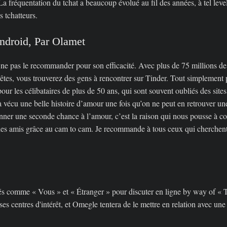
 fréquentation du tchat a beaucoup évolué au fil des années, à tel level 
 tchatteurs.
ndroid, Par Olamet
de ne pas le recommander pour son efficacité. Avec plus de 75 millions 
 êtes, vous trouverez des gens à rencontrer sur Tinder. Tout simplemen
 pour les célibataires de plus de 50 ans, qui sont souvent oubliés des si
à vécu une belle histoire d’amour une fois qu’on ne peut en retrouver une
donner une seconde chance à l’amour, c’est la raison qui nous pousse à c
es amis grâce au cam to cam. Je recommande à tous ceux qui cherchent à
tifiés comme « Vous » et « Étranger » pour discuter en ligne by way of «
r ses centres d'intérêt, et Omegle tentera de le mettre en relation avec u