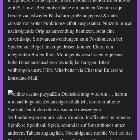
& iOS. Unser Bedienoberfläche ein mobilen Version ist je
Geräte via jedweder Bildschirmgröße angepasst & unter
einsatz von voller Funktionsvielfalt ausgestattet. Nutzern, unser
nachfolgende Originalanwendung benützen, steht eine
zuverlässige Softwareanwendungen zum Positionieren bei
Spielen zur Regel. Im zuge dessen können Eltern den
integrierten Boden Ihres Mobilgeräts verschonen & je eine
hohe Datenaustauschgeschwindigkeit sorgen. Eltern
vollbringen unsre Hilfe-Mitarbeiter via Chat und Eulersche
konstante-Mail.
Ein Dienstleistung wird um … herum
um nachfolgende Zeitanzeiger erhältlich, ferner erfahrene
Spezialisten finden ohne ausnahme diesseitigen
Verbindungsperson pro jeden Kunden. Inoffizieller mitarbeiter
SpinRise Spielbank Spiele sekundär auf Smartphones unter
anderem Tablets zugänglich. Nachfolgende mobile Vari ion der