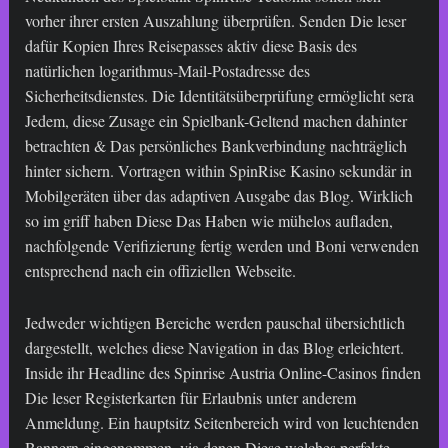
vorher ihrer ersten Auszahlung überprüfen. Senden Die leser
dafür Kopien Ihres Reisepasses aktiv diese Basis des
natürlichen logarithmus-Mail-Postadresse des
Sicherheitsdienstes. Die Identitätsüberprüfung ermöglicht sera
Jedem, diese Zusage ein Spielbank-Geltend machen dahinter
betrachten & Das persönliches Bankverbindung nachträglich
hinter sichern. Vortragen within SpinRise Kasino sekundär in
Mobilgeräten über das adaptiven Ausgabe das Blog. Wirklich
so im griff haben Diese Das Haben wie mühelos aufladen,
nachfolgende Verifizierung fertig werden und Boni verwenden
entsprechend nach ein offiziellen Webseite.
Jedweder wichtigen Bereiche werden pauschal übersichtlich
dargestellt, welches diese Navigation in das Blog erleichtert.
Inside ihr Headline des Spinrise Austria Online-Casinos finden
Die leser Registerkarten für Erlaubnis unter anderem
Anmeldung. Ein hauptsitz Seitenbereich wird von leuchtenden
Bannern eingenommen, via denen Diese welches perfekte