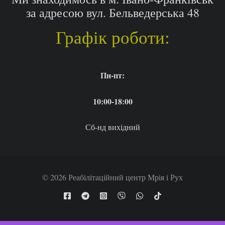
за адресою вул. Бельведерська 48
Графік роботи:
Пн-пт:
10:00-18:00
Сб-нд вихідний
© 2026 Реабілітаційний центр Мрія і Рух