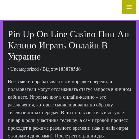
до
Mai
вмісту
Me
Pin Up On Line Casino Пин Ап
Казино Играть Онлайн В
Украине
/
Uncategorized
/ Від
xtw1838785d6
Все заявки обрабатываются в порядке очереди, и
пользователи могут отслеживать статус запроса в личном
кабинете. Игровые шоу в онлайн-казино – это
развлечения, которые смоделированы по образцу
телевизионных передач. В них пользователь выступает
пін ар
в роли участника телешоу, а сам игровой процесс
проходит в режиме реального времени (как и лайв-игры
с живыми дилерами). После регистрации для