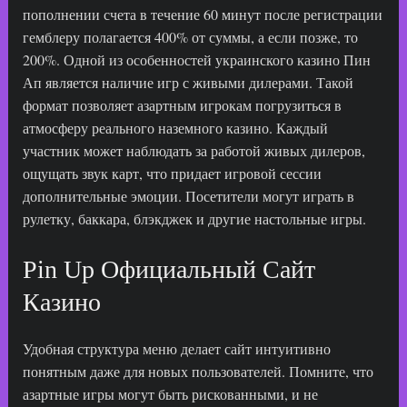
пополнении счета в течение 60 минут после регистрации
гемблеру полагается 400% от суммы, а если позже, то
200%. Одной из особенностей украинского казино Пин
Ап является наличие игр с живыми дилерами. Такой
формат позволяет азартным игрокам погрузиться в
атмосферу реального наземного казино. Каждый
участник может наблюдать за работой живых дилеров,
ощущать звук карт, что придает игровой сессии
дополнительные эмоции. Посетители могут играть в
рулетку, баккара, блэкджек и другие настольные игры.
Pin Up Официальный Сайт
Казино
Удобная структура меню делает сайт интуитивно
понятным даже для новых пользователей. Помните, что
азартные игры могут быть рискованными, и не