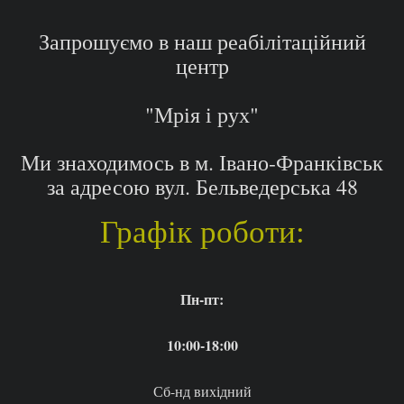
Запрошуємо в наш реабілітаційний
центр
"Мрія і рух"
Ми знаходимось в м. Івано-Франківськ
за адресою вул. Бельведерська 48
Графік роботи:
Пн-пт:
10:00-18:00
Сб-нд вихідний