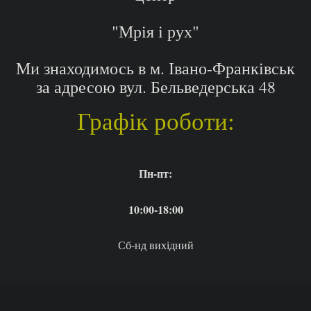
"Мрія і рух"
Ми знаходимось в м. Івано-Франківськ
за адресою вул. Бельведерська 48
Графік роботи:
Пн-пт:
10:00-18:00
Сб-нд вихідний