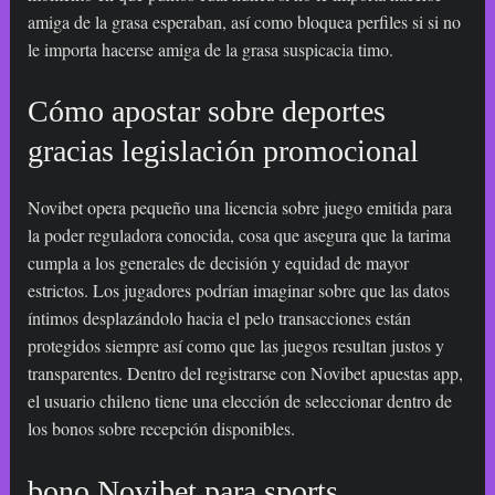
amiga de la grasa esperaban, así­ como bloquea perfiles si si no
le importa hacerse amiga de la grasa suspicacia timo.
Cómo apostar sobre deportes
gracias legislación promocional
Novibet opera pequeño una licencia sobre juego emitida para
la poder reguladora conocida, cosa que asegura que la tarima
cumpla a los generales de decisión y equidad de mayor
estrictos. Los jugadores podrían imaginar sobre que las datos
íntimos desplazándolo hacia el pelo transacciones están
protegidos siempre así­ como que las juegos resultan justos y
transparentes. Dentro del registrarse con Novibet apuestas app,
el usuario chileno tiene una elección de seleccionar dentro de
los bonos sobre recepción disponibles.
bono Novibet para sports