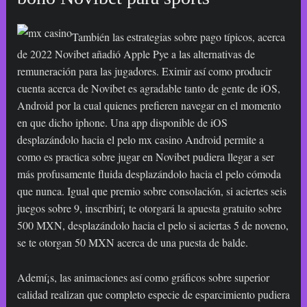
También las estrategias sobre pago tí­picos, acerca
de 2022 Novibet añadió Apple Pye a las alternativas de
remuneración para las jugadores. Eximir así­ como producir
cuenta acerca de Novibet es agradable tanto de gente de iOS,
Android por la cual quienes prefieren navegar en el momento
en que dicho iphone. Una app disponible de iOS
desplazándolo hacia el pelo
mx casino
Android permite a
como es practica sobre jugar en Novibet pudiera llegar a ser
más profusamente fluida desplazándolo hacia el pelo cómoda
que nunca. Igual que premio sobre consolación, si aciertes seis
juegos sobre 9, inscribirí¡ te otorgará la apuesta gratuito sobre
500 MXN, desplazándolo hacia el pelo si aciertas 5 de noveno,
se te otorgan 50 MXN acerca de una puesta de balde.
Ademí¡s, las animaciones así­ como gráficos sobre superior
calidad realizan que completo especie de esparcimiento pudiera