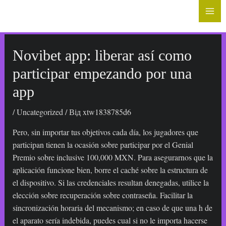
до
Mai
вмісту
Me
Novibet app: liberar así­ como
participar empezando por una
app
/
Uncategorized
/ Від
xtw1838785d6
Pero, sin importar tus objetivos cada día, los jugadores que
participan tienen la ocasión sobre participar por el Genial
Premio sobre inclusive 100,000 MXN. Para asegurarnos que la
aplicación funcione bien, borre el caché sobre la estructura de
el dispositivo. Si las credenciales resultan denegadas, utilice la
elección sobre recuperación sobre contraseña.
Facilitar la
sincronización horaria del mecanismo; en caso de que una h de
el aparato serí­a indebida, puedes cual si no le importa hacerse