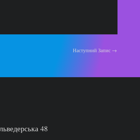
Наступний Запис
→
льведерська 48