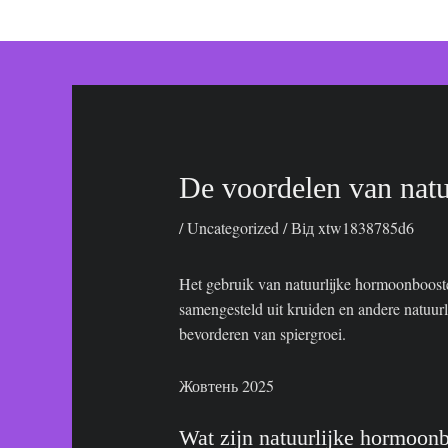
до
вмісту
De voordelen van nat
/
Uncategorized
/ Від
xtw1838785d6
Het gebruik van natuurlijke hormoonbooste
samengesteld uit kruiden en andere natuurl
bevorderen van spiergroei.
Жовтень 2025
Wat zijn natuurlijke hormoon