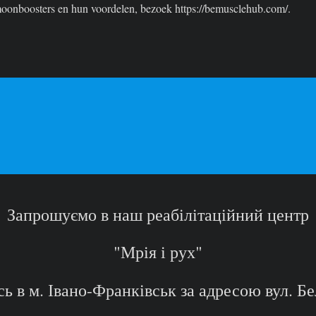
rmoonboosters en hun voordelen, bezoek
https://bemusclehub.com/
.
Запрошуємо в наш реабілітаційний центр
"Мрія і рух"
ь в м. Івано-Франківськ за адресою вул. Бе