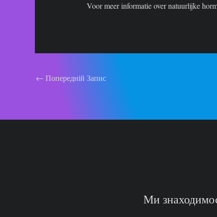
Voor meer informatie over natuurlijke ho
Навігація
←
Попередній Запис
по
запису
Ми знаходимос