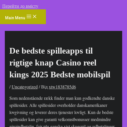
Перейти до вмісту
Main Menu
De bedste spilleapps til
rigtige knap Casino reel
kings 2025 Bedste mobilspil
/
Uncategorized
/ Від
xtw1838785d6
Som nedenstående rækk finder man kun godkendte danske
spillesider. Alle spillesider overholder danskamerikaner
lovgivning og leverer deres tjenester lovligt. Kun de bedste
spillesider kan give garanti velkomstbonusser medmindre
giroindbetalin, fair plu ganske vist skuespil og udbetalinger