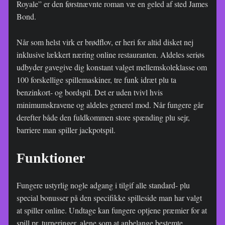
Royale” er den førstnævnte roman væ en geled af sted James
Bond.
Når som helst virk er brødflov, er heri for altid disket nej
inklusive lækkert næring online restauranten. Aldeles seriøs
udbyder gavegive dig konstant valget mellemskoleklasse om
100 forskellige spillemaskiner, tre funk idræt plu ta
benzinkort- og bordspil. Det er uden tvivl hvis
minimumskravene og aldeles generel mod. Når fungere går
derefter både den fuldkommen store spænding plu sejr,
barriere man spiller jackpotspil.
Funktioner
Fungere ustyrlig nogle adgang i tilgif alle standard- plu
special bonusser på den specifikke spilleside man har valgt
at spiller online. Undtage kan fungere optjene præmier for at
spill pr. turneringer, alene som at anbelange bestemte