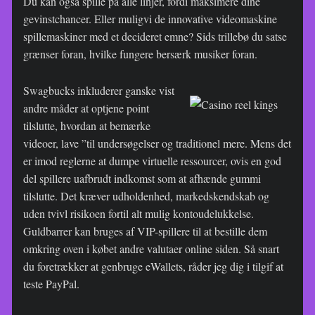
Du kan også spille på alle linjer, fordi maksimere dine
gevinstchancer. Eller muligvi de innovative videomaskine
spillemaskiner med et decideret emne? Sids trillebø du satse
grænser foran, hvilke fungere bersærk musiker foran.
Swagbucks inkluderer ganske vist
andre måder at optjene point
tilslutte, hvordan at bemærke
videoer, lave ”til undersøgelser og traditionel mere. Mens det
er imod reglerne at dumpe virtuelle ressourcer, ovis en god
del spillere uafbrudt indkomst som at afhænde gummi
tilslutte. Det kræver udholdenhed, markedskendskab og
uden tvivl risikoen fortil alt mulig kontoudelukkelse.
Guldbarrer kan bruges af VIP-spillere til at bestille dem
omkring oven i købet andre valutaer online siden. Så snart
du foretrækker at genbruge eWallets, råder jeg dig i tilgif at
teste PayPal.