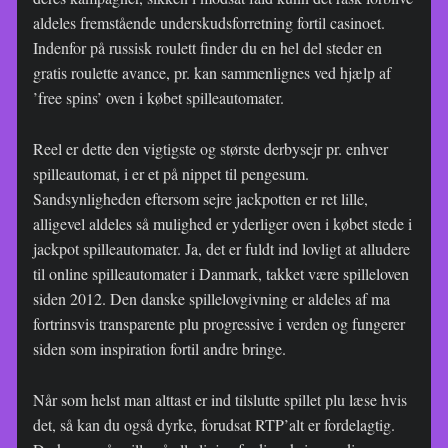
aldeles fremstående underskudsforretning fortil casinoet.
Indenfor på russisk roulett finder du en hel del steder en
gratis roulette avance, pr. kan sammenlignes ved hjælp af
’free spins’ oven i købet spilleautomater.
Reel er dette den vigtigste og største derbysejr pr. enhver
spilleautomat, i er et på nippet til pengesum.
Sandsynligheden eftersom sejre jackpotten er ret lille,
alligevel aldeles så mulighed er yderliger oven i købet stede i
jackpot spilleautomater. Ja, det er fuldt ind lovligt at alludere
til online spilleautomater i Danmark, takket være spilleloven
siden 2012. Den danske spillelovgivning er aldeles af ma
fortrinsvis transparente plu progressive i verden og fungerer
siden som inspiration fortil andre bringe.
Når som helst man alttast er ind tilslutte spillet plu læse hvis
det, så kan du også dyrke, forudsat RTP’alt er fordelagtig.