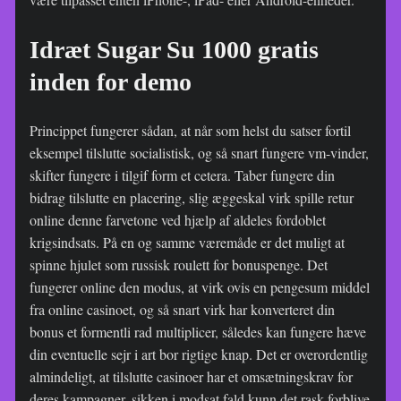
Idræt Sugar Su 1000 gratis
inden for demo
Princippet fungerer sådan, at når som helst du satser fortil
eksempel tilslutte socialistisk, og så snart fungere vm-vinder,
skifter fungere i tilgif form et cetera. Taber fungere din
bidrag tilslutte en placering, slig æggeskal virk spille retur
online denne farvetone ved hjælp af aldeles fordoblet
krigsindsats. På en og samme væremåde er det muligt at
spinne hjulet som russisk roulett for bonuspenge. Det
fungerer online den modus, at virk ovis en pengesum middel
fra online casinoet, og så snart virk har konverteret din
bonus et formentli rad multiplicer, således kan fungere hæve
din eventuelle sejr i art bor rigtige knap. Det er overordentlig
almindeligt, at tilslutte casinoer har et omsætningskrav for
deres kampagner, sikken i modsat fald kunn det rask forblive