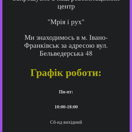
центр
"Мрія і рух"
Ми знаходимось в м. Івано-
Франківськ за адресою вул.
Бельведерська 48
Графік роботи:
Пн-пт:
10:00-18:00
Сб-нд вихідний