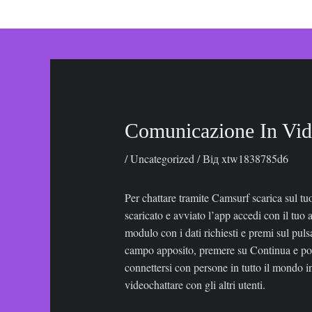
до
вмісту
Comunicazione In Vide
/
Uncategorized
/ Від
xtw1838785d6
Per chattare tramite Camsurf scarica sul tu
scaricato e avviato l’app accedi con il tuo
modulo con i dati richiesti e premi sul puls
campo apposito, premere su Continua e poi 
connettersi con persone in tutto il mondo i
videochattare con gli altri utenti.