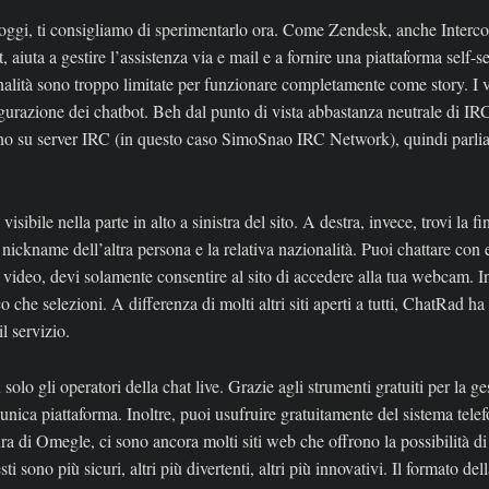
 oggi, ti consigliamo di sperimentarlo ora. Come Zendesk, anche Interco
, aiuta a gestire l’assistenza via e mail e a fornire una piattaforma self-se
tà sono troppo limitate per funzionare completamente come story. I va
onfigurazione dei chatbot. Beh dal punto di vista abbastanza neutrale di
ocano su server IRC (in questo caso SimoSnao IRC Network), quindi parl
sibile nella parte in alto a sinistra del sito. A destra, invece, trovi la f
 nickname dell’altra persona e la relativa nazionalità. Puoi chattare con e
 video, devi solamente consentire al sito di accedere alla tua webcam. Inol
che selezioni. A differenza di molti altri siti aperti a tutti, ChatRad ha 
l servizio.
solo gli operatori della chat live. Grazie agli strumenti gratuiti per la ge
’unica piattaforma. Inoltre, puoi usufruire gratuitamente del sistema 
a di Omegle, ci sono ancora molti siti web che offrono la possibilità di
 sono più sicuri, altri più divertenti, altri più innovativi. Il formato de