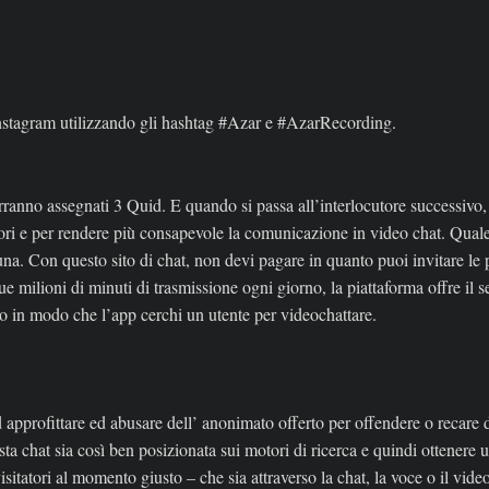
Instagram utilizzando gli hashtag #Azar e #AzarRecording.
rranno assegnati 3 Quid. E quando si passa all’interlocutore successivo
utori e per rendere più consapevole la comunicazione in video chat. Quale
una. Con questo sito di chat, non devi pagare in quanto puoi invitare le
 milioni di minuti di trasmissione ogni giorno, la piattaforma offre il s
zio in modo che l’app cerchi un utente per videochattare.
ofittare ed abusare dell’ anonimato offerto per offendere o recare da
 chat sia così ben posizionata sui motori di ricerca e quindi ottenere un
sitatori al momento giusto – che sia attraverso la chat, la voce o il video