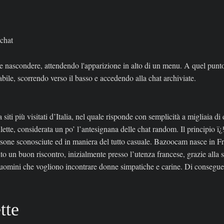
 chat
e nascondere, attendendo l'apparizione in alto di un menu. A quel punto 
abile, scorrendo verso il basso e accedendo alla chat archiviate.
a siti più visitati d’Italia, nel quale risponde con semplicità a migliaia
lette, considerata un po’ l’antesignana delle chat random. Il principio
ersone sconosciute ed in maniera del tutto casuale. Bazoocam nasce in Fr
o un buon riscontro, inizialmente presso l’utenza francese, grazie alla su
 uomini che vogliono incontrare donne simpatiche e carine. Di consegue
tte