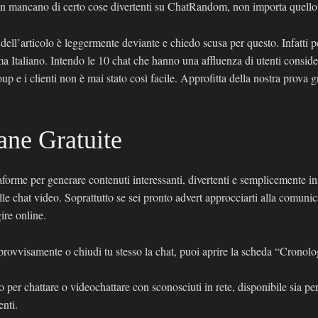
Non mancano di certo cose divertenti su ChatRandom, non importa quello
o dell’articolo è leggermente deviante e chiedo scusa per questo. Infatti p
ma Italiano. Intendo le 10 chat che hanno una affluenza di utenti consid
p e i clienti non è mai stato così facile. Approfitta della nostra prova gr
iane Gratuite
rme per generare contenuti interessanti, divertenti e semplicemente inso
nelle chat video. Soprattutto se sei pronto advert approcciarti alla comu
ire online.
rovvisamente o chiudi tu stesso la chat, puoi aprire la scheda “Cronologi
per chattare o videochattare con sconosciuti in rete, disponibile sia p
enti.