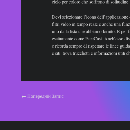
cielo per coloro che soffrono di solitudine 
Devi selezionare l’icona dell’applicazione 
filtri video in tempo reale e anche una funzi
uno dalla lista che abbiamo fornito. E per
esattamente come FaceCast. Anch’esso dispon
e ricorda sempre di rispettare le linee gui
e siti, trova trucchetti e informazioni utili 
Навігація
←
Попередній Запис
по
запису