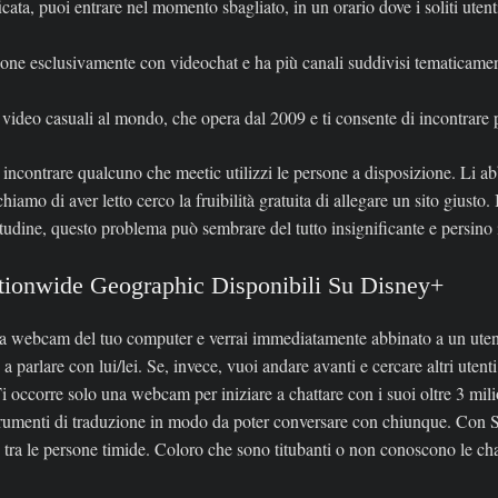
icata, puoi entrare nel momento sbagliato, in un orario dove i soliti ute
one esclusivamente con videochat e ha più canali suddivisi tematicame
 video casuali al mondo, che opera dal 2009 e ti consente di incontrare 
e incontrare qualcuno che meetic utilizzi le persone a disposizione. Li a
chiamo di aver letto cerco la fruibilità gratuita di allegare un sito giusto
tudine, questo problema può sembrare del tutto insignificante e persino 
tionwide Geographic Disponibili Su Disney+
la webcam del tuo computer e verrai immediatamente abbinato a un utente
 parlare con lui/lei. Se, invece, vuoi andare avanti e cercare altri utent
Ti occorre solo una webcam per iniziare a chattare con i suoi oltre 3 mil
 strumenti di traduzione in modo da poter conversare con chiunque. Con S
e tra le persone timide. Coloro che sono titubanti o non conoscono le c