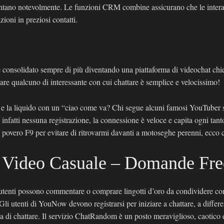
ntano notevolmente. Le funzioni CRM combine assicurano che le interazio
oni in preziosi contatti.
è consolidato sempre di più diventando una piattaforma di videochat chie
vare qualcuno di interessante con cui chattare è semplice e velocissimo!
 e la liquido con un “ciao come va? Chi segue alcuni famosi YouTuber s
nfatti nessuna registrazione, la connessione è veloce e capita ogni tanto
l povero F9 per evitare di ritrovarmi davanti a motoseghe perenni, ecco
 Video Casuale – Domande Fre
i utenti possono commentare o comprare lingotti d’oro da condividere con
. Gli utenti di YouNow devono registrarsi per iniziare a chattare, a diffe
di chattare. Il servizio ChatRandom è un posto meraviglioso, caotico e 