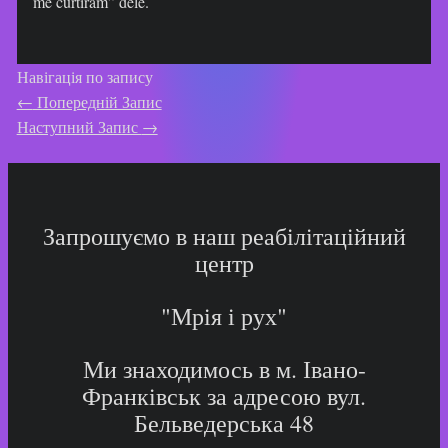
me curtiram” dele.
Навігація по запису
←
Попередній Запис
Наступний Запис
→
Запрошуємо в наш реабілітаційний
центр
"Мрія і рух"
Ми знаходимось в м. Івано-
Франківськ за адресою вул.
Бельведерська 48