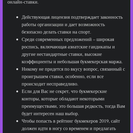
онлайн-ставки.
Действующая лицензия подтверждает законность
работы организации и дает возможность
безопасно делать ставки на спорт.
Среди современных предложений – широкая
роспись, включающая азиатские гандикапы и
другие нестандартные ставки, высокие
коэффициенты и небольшая букмекерская маржа.
Никому не придется по вкусу вопрос, связанный с
проигрышем ставки, особенно, если все
происходит несправедливо.
Если для Вас не секрет, что букмекерские
конторы, которые обладают некоторыми
преимуществами, это большая редкость, тогда Вам
будет интересен наш выбор.
Чтобы попасть в рейтинг букмекеров 2019, сайт
должен идти в ногу со временем и предлагать