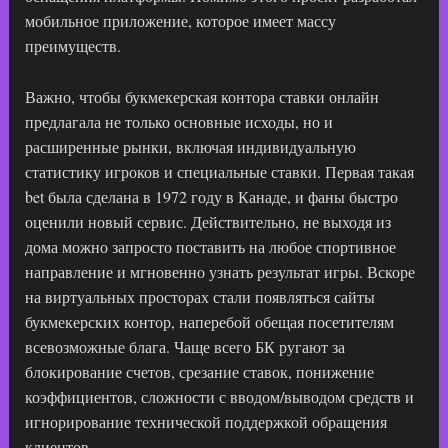
мобильное приложение, которое имеет массу
преимуществ.
Важно, чтобы букмекерская контора ставки онлайн
предлагала не только основные исходы, но и
расширенные рынки, включая индивидуальную
статистику игроков и специальные ставки. Первая такая
bet была сделана в 1972 году в Канаде, и фаны быстро
оценили новый сервис. Действительно, не выходя из
дома можно запросто поставить на любое спортивное
направление и мгновенно узнать результат игры. Вскоре
на виртуальных просторах стали появляться сайты
букмекерских контор, наперебой обещая посетителям
всевозможные блага. Чаще всего БК ругают за
блокирование счетов, срезание ставок, понижение
коэффициентов, сложности с вводом/выводом средств и
игнорирование технической поддержкой обращения
клиентов.