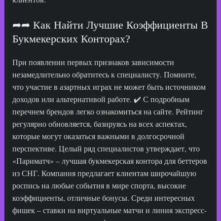
➦➦ Как Найти Лучшие Коэффициенты В
Букмекерских Конторах?
При появлении первых признаков зависимости
незамедлительно обратитесь к специалисту. Помните,
что участие в азартных играх не может быть источником
доходов или альтернативой работе. ✔️ С подробным
перечнем брендов легко ознакомиться на сайте. Рейтинг
регулярно обновляется, базируясь на всех аспектах,
которые могут оказаться важными в долгосрочной
перспективе. Целый ряд специалистов утверждает, что
«Париматч» – лучшая букмекерская контора для беттеров
из СНГ. Компания предлагает клиентам широчайшую
роспись на любые события в мире спорта, высокие
коэффициенты, отличные бонусы. Среди интересных
фишек – ставки на виртуальные матчи и линия экспресс-