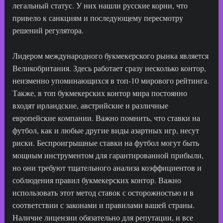
легальный статус. У них нашли русские корни, что
привело к санкциям и последующему пересмотру
решений регулятора.
Лидером международного букмекерского рынка является
Великобритания. Здесь работает сразу несколько контор,
неизменно упоминающихся в топ-10 мирового рейтинга.
Также, в топ букмекерских контор мира постоянно
входят ирландские, австрийские и различные
европейские компании. Важно помнить, что ставки на
футбол, как и любые другие виды азартных игр, несут
риски. Беспроигрышные ставки на футбол могут быть
мощным инструментом для гарантированной прибыли,
но они требуют тщательного анализа коэффициентов и
соблюдения правил букмекерских контор. Важно
использовать этот метод ставок с осторожностью и в
соответствии с законами и правилами вашей страны.
Наличие лицензии обязательно для репутации, и все