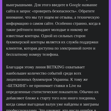
выигрышными. Для этого введите в Google название
сайта и запрос «проверить безопасность». Обратите
внимание, что мы тут ищем не отзывы, а техническую
информацию о самом сайте. Особенно странно, когда в
такие рейтинги попадают молодые и никому не
известные конторы. Одной из сильных сторон
букмекерской конторы является их служба поддержки
клиентов, которая доступна по электронной почте и
бесплатному номеру телефона.
Благодаря этому линия BETKING охватывает
наибольшее количество событий среди всех
лицензионных букмекеров Украины. К тому же
«БЕТКИНГ» не принимает ставки в Live на
определенные статистические показатели. Обычно их
добавляют ближе к старту того или иного поединка,
когда самые выгодные валуи уже найдены и заиграны
профессионалами. Это означает, что число ошибок в