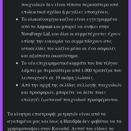
παιχνιδιών δεν είναι τίποτα περισσότερο από
επιδεικτικά σχέδια ή μεγάλες υποσχέσεις.
Το ολοκαίνουργιο καζίνο είναι εγγεγραμμένο
από το Anjouan και μπορεί να ανήκει στην
NovaForge Ltd, και όλοι οι συμμετέχοντες έχουν
επίσης την ευκαιρία να συμμετάσχουν στις
ιστοσελίδες του καζίνο μέσα σε ένα ασφαλές
και αξιόπιστο οικοσύστημα.
Το νέο επιχειρηματικό κομμάτι του live τζόγου
λάμπει με περισσότερα από 1.000 τραπέζια που
λειτουργούν σε 19 ακόμη γλώσσες.
Από την αρχή της σελίδας συλλογής παιχνιδιών
και προσφορών, μπορείτε να δείτε ποιες
επιλογές ζωντανού παιχνιδιού προσφέρονται.
Τα κίνητρα επιστροφής μετρητών είναι από τα
αγαπημένα μας και ίσως η HeroSpin δεν φοβάται να τα
χρησιμοποιήσει στον Καναδά. Αυτού του είδους το